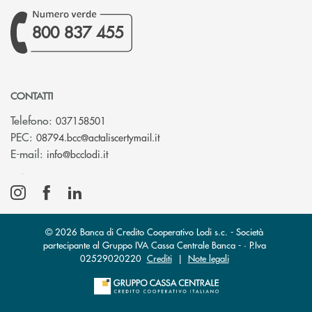
800 837 455
CONTATTI
Telefono:
037158501
(si apre l’app di posta elettronic
PEC:
08794.bcc@actaliscertymail.it
(si apre l’app di posta elettronica)
E-mail:
info@bcclodi.it
© 2026 Banca di Credito Cooperativo Lodi s.c. - Società
partecipante al Gruppo IVA Cassa Centrale Banca - · P.Iva
02529020220
Crediti
|
Note legali