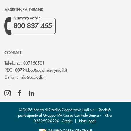
ASSISTENZA INBANK
800 837 455
CONTATTI
Telefono:
037158501
(si apre l’app di posta elettronic
PEC:
08794.bcc@actaliscertymail.it
(si apre l’app di posta elettronica)
E-mail:
info@bcclodi.it
© 2026 Banca di Credito Cooperativo Lodi s.c. - Società
partecipante al Gruppo IVA Cassa Centrale Banca - · P.Iva
02529020220
Crediti
|
Note legali