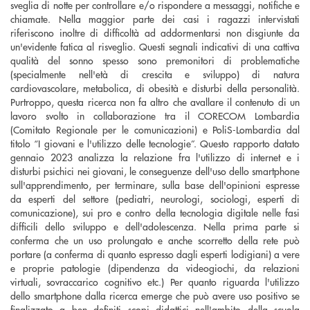
sveglia di notte per controllare e/o rispondere a messaggi, notifiche e
chiamate. Nella maggior parte dei casi i ragazzi intervistati
riferiscono inoltre di difficoltà ad addormentarsi non disgiunte da
un'evidente fatica al risveglio. Questi segnali indicativi di una cattiva
qualità del sonno spesso sono premonitori di problematiche
(specialmente nell'età di crescita e sviluppo) di natura
cardiovascolare, metabolica, di obesità e disturbi della personalità.
Purtroppo, questa ricerca non fa altro che avallare il contenuto di un
lavoro svolto in collaborazione tra il CORECOM Lombardia
(Comitato Regionale per le comunicazioni) e PoliS-Lombardia dal
titolo “I giovani e l'utilizzo delle tecnologie”. Questo rapporto datato
gennaio 2023 analizza la relazione fra l'utilizzo di internet e i
disturbi psichici nei giovani, le conseguenze dell'uso dello smartphone
sull'apprendimento, per terminare, sulla base dell'opinioni espresse
da esperti del settore (pediatri, neurologi, sociologi, esperti di
comunicazione), sui pro e contro della tecnologia digitale nelle fasi
difficili dello sviluppo e dell'adolescenza. Nella prima parte si
conferma che un uso prolungato e anche scorretto della rete può
portare (a conferma di quanto espresso dagli esperti lodigiani) a vere
e proprie patologie (dipendenza da videogiochi, da relazioni
virtuali, sovraccarico cognitivo etc.) Per quanto riguarda l'utilizzo
dello smartphone dalla ricerca emerge che può avere uso positivo se
finalizzato a ben definiti scopi didattici nell'ambito della scuola