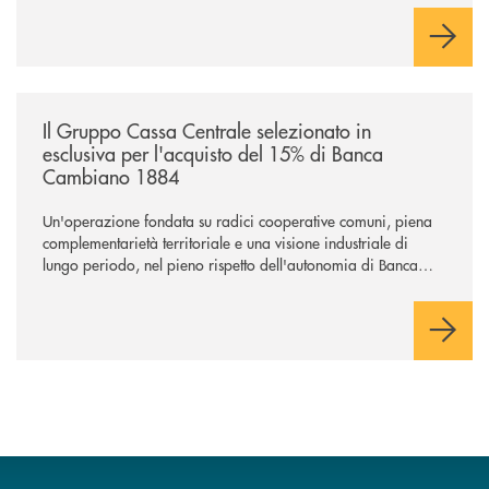
negoziazione esclusiva per la finalizzazione dell’operazione.
/news/il-gruppo-cassa-centrale-selezionato-in-esclusiva-per-lacquisto
Il Gruppo Cassa Centrale selezionato in
esclusiva per l'acquisto del 15% di Banca
Cambiano 1884
Un'operazione fondata su radici cooperative comuni, piena
complementarietà territoriale e una visione industriale di
lungo periodo, nel pieno rispetto dell'autonomia di Banca
Cambiano. Nei prossimi giorni verrà avviato il periodo di
negoziazione esclusiva per la finalizzazione dell’operazione.