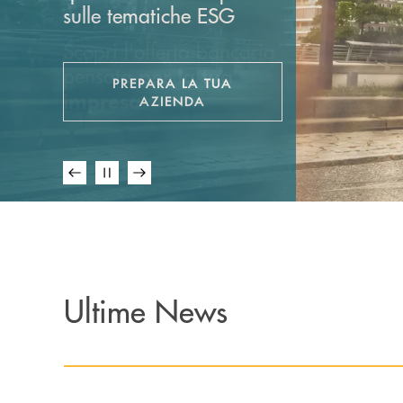
sulle tematiche ESG
Scopri l'offerta bancaria
pensata
per la tua
PREPARA LA TUA
.
impresa
APRE UNA NUOVA FINESTRA
AZIENDA
Ultime News