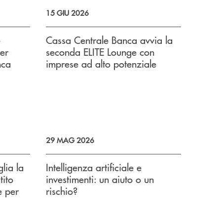
15 GIU 2026
e
Cassa Centrale Banca avvia la
per
seconda ELITE Lounge con
nca
imprese ad alto potenziale
29 MAG 2026
lia la
Intelligenza artificiale e
tito
investimenti: un aiuto o un
e per
rischio?