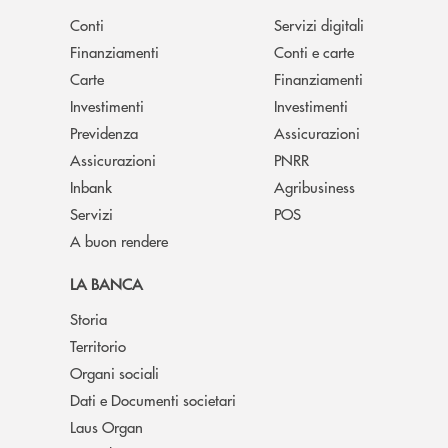
Conti
Servizi digitali
Finanziamenti
Conti e carte
Carte
Finanziamenti
Investimenti
Investimenti
Previdenza
Assicurazioni
Assicurazioni
PNRR
Inbank
Agribusiness
Servizi
POS
A buon rendere
LA BANCA
Storia
Territorio
Organi sociali
Dati e Documenti societari
Laus Organ