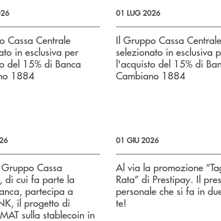
026
01 LUG 2026
po Cassa Centrale
Il Gruppo Cassa Central
ato in esclusiva per
selezionato in esclusiva 
to del 15% di Banca
l'acquisto del 15% di Ba
no 1884
Cambiano 1884
026
01 GIU 2026
l Gruppo Cassa
Al via la promozione “Tag
, di cui fa parte la
Rata” di Prestipay. Il pres
anca, partecipa a
personale che si fa in du
, il progetto di
te!
T sulla stablecoin in