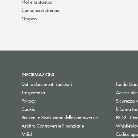
Noi e la stampa
Comunicati stampa
Gruppo
INFORMAZIONI
Dati e documenti societari
Fondo Gara
Trasparenza
Accessibili
Privacy
Sicurezza 
Cookie
Riforma tas
Reclami e Risoluzione delle controversie
PSD2 - Ope
Apre una nuova finestra
Arbitro Controversie Finanziarie
Whistleblo
Mifid
Codice appa