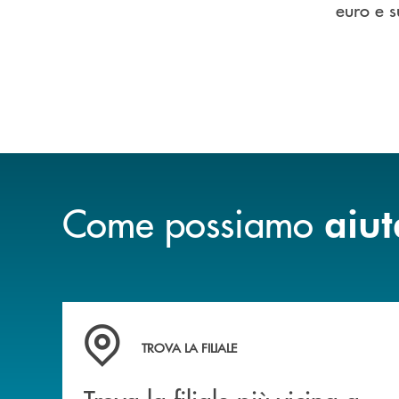
euro e s
Come possiamo
aiut
Trova la filiale più vicina a Te
TROVA LA FILIALE