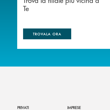
Trova la filiale più vicina a
Te
TROVALA ORA
PRIVATI
IMPRESE