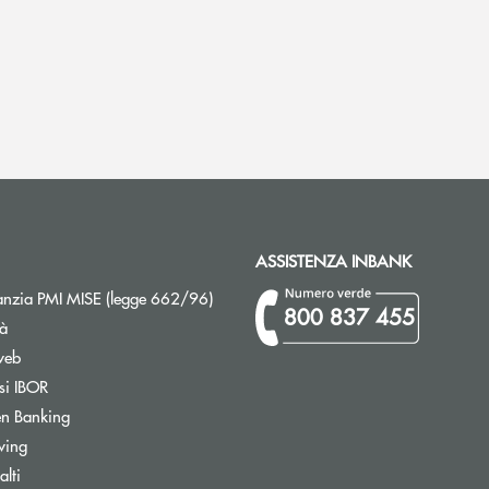
ASSISTENZA INBANK
Apre una nuova finestra
nzia PMI MISE (legge 662/96)
800 837 455
tà
web
Apre una nuova finestra
si IBOR
Apre una nuova finestra
n Banking
Apre una nuova finestra
wing
Apre una nuova finestra
lti