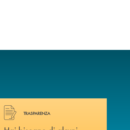
Hai bisogno di alcuni documenti ? Vai alla pagina traspa
TRASPARENZA