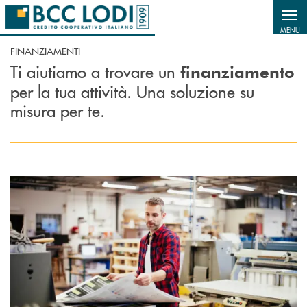
Salta al contenuto principale
MENU
FINANZIAMENTI
Ti aiutiamo a trovare un
finanziamento
per la tua attività. Una soluzione su
misura per te.
Scopri di più Finanziamenti agevolati