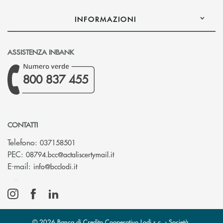
INFORMAZIONI
ASSISTENZA INBANK
800 837 455
CONTATTI
Telefono:
037158501
(si apre l’app di posta elettronic
PEC:
08794.bcc@actaliscertymail.it
(si apre l’app di posta elettronica)
E-mail:
info@bcclodi.it
© 2026 Banca di Credito Cooperativo Lodi s.c. - Società