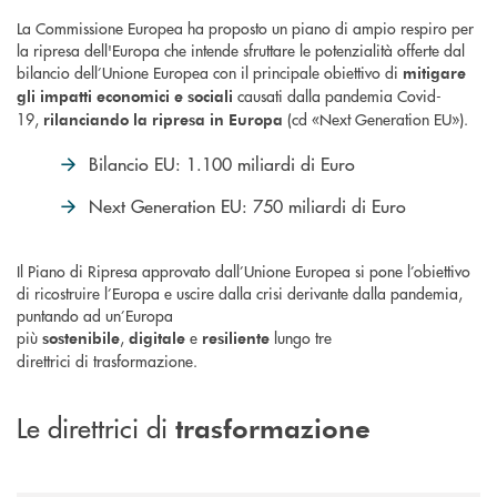
La Commissione Europea ha proposto un piano di ampio respiro per
la ripresa dell'Europa che intende sfruttare le potenzialità offerte dal
bilancio dell’Unione Europea con il principale obiettivo di
mitigare
causati dalla pandemia Covid-
gli impatti economici e sociali
19,
(cd «Next Generation EU»).
rilanciando la ripresa in Europa
Bilancio EU: 1.100 miliardi di Euro
Next Generation EU: 750 miliardi di Euro
Il Piano di Ripresa approvato dall’Unione Europea si pone l’obiettivo
di ricostruire l’Europa e uscire dalla crisi derivante dalla pandemia,
puntando ad un’Europa
più
,
e
lungo tre
sostenibile
digitale
resiliente
direttrici di trasformazione.
Le direttrici di
trasformazione