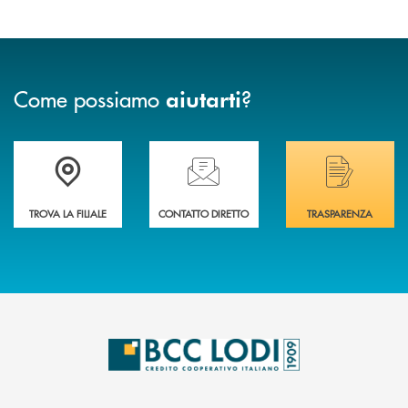
Come possiamo
?
aiutarti
Trova la filiale più vicina a Te
Hai bisogno di assistenza immediata? Contatta
Hai bisogno di alcuni
TROVA LA FILIALE
CONTATTO DIRETTO
TRASPARENZA