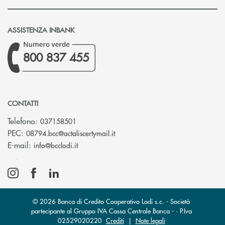
ASSISTENZA INBANK
800 837 455
CONTATTI
Telefono:
037158501
(si apre l’app di posta elettronic
PEC:
08794.bcc@actaliscertymail.it
(si apre l’app di posta elettronica)
E-mail:
info@bcclodi.it
© 2026 Banca di Credito Cooperativo Lodi s.c. - Società
partecipante al Gruppo IVA Cassa Centrale Banca - · P.Iva
02529020220
Crediti
|
Note legali