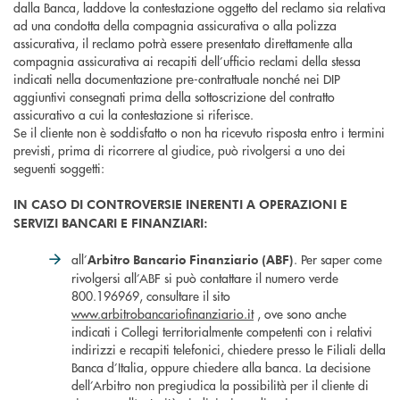
dalla Banca, laddove la contestazione oggetto del reclamo sia relativa
ad una condotta della compagnia assicurativa o alla polizza
assicurativa, il reclamo potrà essere presentato direttamente alla
compagnia assicurativa ai recapiti dell’ufficio reclami della stessa
indicati nella documentazione pre-contrattuale nonché nei DIP
aggiuntivi consegnati prima della sottoscrizione del contratto
assicurativo a cui la contestazione si riferisce.
Se il cliente non è soddisfatto o non ha ricevuto risposta entro i termini
previsti, prima di ricorrere al giudice, può rivolgersi a uno dei
seguenti soggetti:
IN CASO DI CONTROVERSIE INERENTI A OPERAZIONI E
SERVIZI BANCARI E FINANZIARI:
all’
. Per saper come
Arbitro Bancario Finanziario (ABF)
rivolgersi all’ABF si può contattare il numero verde
800.196969, consultare il sito
www.arbitrobancariofinanziario.it
, ove sono anche
indicati i Collegi territorialmente competenti con i relativi
indirizzi e recapiti telefonici, chiedere presso le Filiali della
Banca d’Italia, oppure chiedere alla banca. La decisione
dell’Arbitro non pregiudica la possibilità per il cliente di