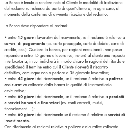
La Banca è tenuta a rendere note al Cliente le modalità di trattazione
del reclamo su richiesta da parte di quest’ultimo o, in ogni caso, al
momento della conferma di avvenuta ricezione del reclamo.
La Banca deve rispondere ai reclami:
• entro
lavorativi dal ricevimento, se il reclamo è relativo a
15 giorni
(es. carte prepagate, carte di debito, carte di
servizi di pagamento
credito, ecc.). Qualora la banca, per ragioni eccezionali, non possa
rispondere entro 15 giornate lavorative, invierà al cliente una risposta
interlocutoria, in cui indicherà in modo chiaro le ragioni del ritardo e
specificherà il termine entro cui il Cliente riceverà il riscontro
definitivo, comunque non superiore a 35 giornate lavorative;
• entro
dal ricevimento, se il reclamo è relativo a
45 giorni
polizze
collocate dalla banca in qualità di intermediario
assicurative
assicurativo;
• entro
dal ricevimento, se il reclamo è relativo a
60 giorni
prodotti
(es. conti correnti, mutui,
e servizi bancari e finanziari
finanziamenti ...);
• entro
dal ricevimento se il reclamo è relativo a
60 giorni
servizi di
investimento.
Con riferimento ai reclami relative a polizze assicurative collocate