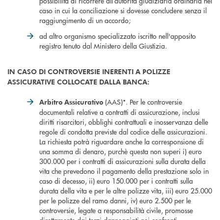
possibilità di ricorrere all’autorità giudiziaria ordinaria nel
caso in cui la conciliazione si dovesse concludere senza il
raggiungimento di un accordo;
ad altro organismo specializzato iscritto nell'apposito
registro tenuto dal Ministero della Giustizia.
IN CASO DI CONTROVERSIE INERENTI A POLIZZE
ASSICURATIVE COLLOCATE DALLA BANCA:
(AAS)*. Per le controversie
Arbitro Assicurativo
documentali relative a contratti di assicurazione, inclusi
diritti risarcitori, obblighi contrattuali e inosservanza delle
regole di condotta previste dal codice delle assicurazioni.
La richiesta potrà riguardare anche la corresponsione di
una somma di denaro, purchè questa non superi i) euro
300.000 per i contratti di assicurazioni sulla durata della
vita che prevedono il pagamento della prestazione solo in
caso di decesso, ii) euro 150.000 per i contratti sulla
durata della vita e per le altre polizze vita, iii) euro 25.000
per le polizze del ramo danni, iv) euro 2.500 per le
controversie, legate a responsabilità civile, promosse