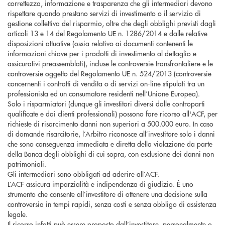
correttezza, informazione e trasparenza che gli intermediari devono
rispettare quando prestano servizi di investimento o il servizio di
gestione collettiva del risparmio, oltre che degli obblighi previsti dagli
articoli 13 e 14 del Regolamento UE n. 1286/2014 e dalle relative
disposizioni attuative (ossia relativo ai documenti contenenti le
informazioni chiave per i prodotti di investimento al dettaglio e
assicurativi preassemblati), incluse le controversie transfrontaliere e le
controversie oggetto del Regolamento UE n. 524/2013 (controversie
concernenti i contratti di vendita o di servizi on-line stipulati tra un
professionista ed un consumatore residenti nell’Unione Europea).
Solo i risparmiatori (dunque gli investitori diversi dalle controparti
qualificate e dai clienti professionali) possono fare ricorso all'ACF, per
richieste di risarcimento danni non superiori a 500.000 euro. In caso
di domande risarcitorie, l’Arbitro riconosce all’investitore solo i danni
che sono conseguenza immediata e diretta della violazione da parte
della Banca degli obblighi di cui sopra, con esclusione dei danni non
patrimoniali.
Gli intermediari sono obbligati ad aderire all’ACF.
L’ACF assicura imparzialità e indipendenza di giudizio. È uno
strumento che consente all’investitore di ottenere una decisione sulla
controversia in tempi rapidi, senza costi e senza obbligo di assistenza
legale.
Il ricorso infatti può essere proposto dall’investitore, personalmente o