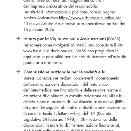
direttamente dai terzi danneggiati nei confronti
dell'impresa assicuratrice del responsabile.
Per ulteriori informazioni si può consultare la pagina
Arbitro Assicurativo
https://www.arbitroassicurativo.org
.
* Il nuovo Arbitro Assicurativo sarà operativo a partire dal
15 gennaio 2026
(IVASS).
Istituto per la Vigilanza sulle Assicurazioni
Per sapere come rivolgersi all’IVASS può consultare il sito
www.ivass.it
La decisione dell’IVASS non pregiudica in
ogni caso la possibilità per il cliente di ricorrere all’autorità
giudiziaria ordinaria;
Commissione nazionale per le società e la
(Consob). Per reclami concernenti l’accertamento
Borsa
dell’osservanza delle disposizioni del Testo unico
dell’intermediazione finanziaria e delle relative norme di
attuazione disciplinanti la corretta redazione del KID e la
distribuzione di prodotti di investimento assicurativo (IBIPs)
da parte dei soggetti abilitati alla distribuzione assicurativa
di cui all’articolo 1, lettera w-bis), del TUF (Decreto
Legislativo 24 febbraio 1998, n. 58 - Testo unico delle
disposizioni in materia di intermediazione finanziaria),
cioè iscritti nella sezione D del RUI. Per sapere come