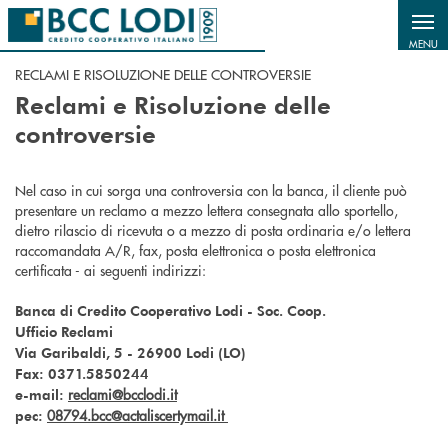
Salta al contenuto principale
MENU
RECLAMI E RISOLUZIONE DELLE CONTROVERSIE
Reclami e Risoluzione delle
controversie
Nel caso in cui sorga una controversia con la banca, il cliente può
presentare un reclamo a mezzo lettera consegnata allo sportello,
dietro rilascio di ricevuta o a mezzo di posta ordinaria e/o lettera
raccomandata A/R, fax, posta elettronica o posta elettronica
certificata - ai seguenti indirizzi:
Banca di Credito Cooperativo Lodi - Soc. Coop.
Ufficio Reclami
Via Garibaldi, 5 - 26900 Lodi (LO)
Fax: 0371.5850244
reclami@bcclodi.it
e-mail:
08794.bcc@actaliscertymail.it
pec: