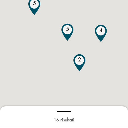
5
5
4
2
16
risultati