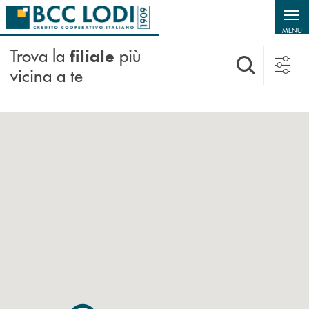
Salta al contenuto principale
MENU
Trova la
più
filiale
vicina a te