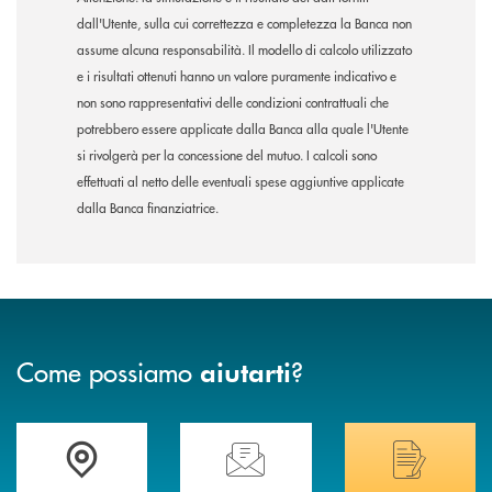
dall'Utente, sulla cui correttezza e completezza la Banca non
assume alcuna responsabilità. Il modello di calcolo utilizzato
e i risultati ottenuti hanno un valore puramente indicativo e
non sono rappresentativi delle condizioni contrattuali che
potrebbero essere applicate dalla Banca alla quale l'Utente
si rivolgerà per la concessione del mutuo. I calcoli sono
effettuati al netto delle eventuali spese aggiuntive applicate
dalla Banca finanziatrice.
Come possiamo
?
aiutarti
Trova la filiale più vicina a Te
Hai bisogno di assistenza immediata? Contatta
Hai bisogno di alcuni