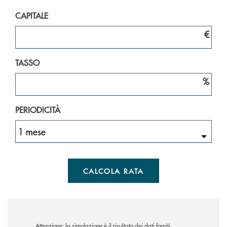
CAPITALE
€
TASSO
%
PERIODICITÀ
1 mese
CALCOLA RATA
Attenzione: la simulazione è il risultato dei dati forniti