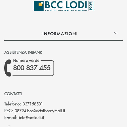
INFORMAZIONI
ASSISTENZA INBANK
800 837 455
CONTATTI
Telefono:
037158501
(si apre l’app di posta elettronic
PEC:
08794.bcc@actaliscertymail.it
(si apre l’app di posta elettronica)
E-mail:
info@bcclodi.it