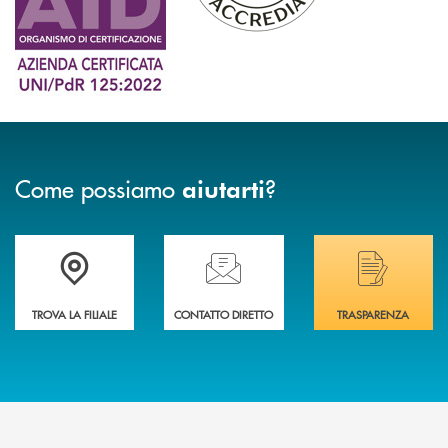
Come possiamo
?
aiutarti
Trova la filiale più vicina a Te
Hai bisogno di assistenza immediata? Contatta
Hai bisogno di alcuni
TROVA LA FILIALE
CONTATTO DIRETTO
TRASPARENZA