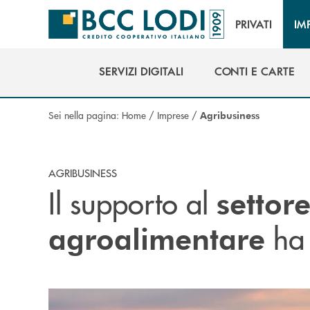
Salta al contenuto principale
PRIVATI
IM
SERVIZI DIGITALI
CONTI E CARTE
SERVIZI DIGITALI
CONTI E CARTE
Sei nella pagina:
Home
/
Imprese
/
Agribusiness
AGRIBUSINESS
Il supporto al
settor
ha 
agroalimentare