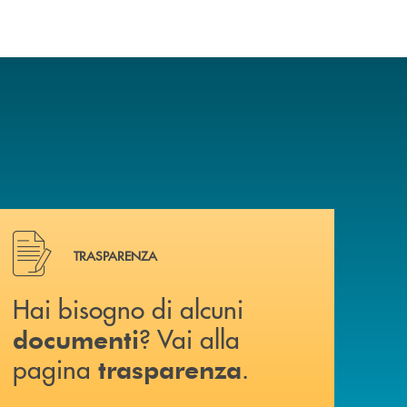
Hai bisogno di alcuni documenti ? Vai alla pagina traspa
TRASPARENZA
Hai bisogno di alcuni
? Vai alla
documenti
pagina
.
trasparenza