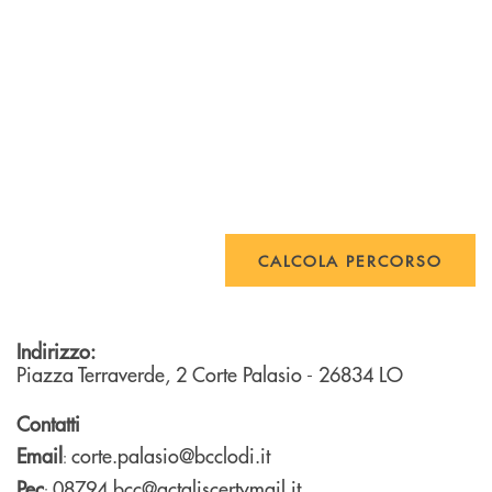
CALCOLA PERCORSO
Indirizzo:
Piazza Terraverde, 2
Corte Palasio
- 26834
LO
Contatti
Email
corte.palasio@bcclodi.it
:
Pec
08794.bcc@actaliscertymail.it
: