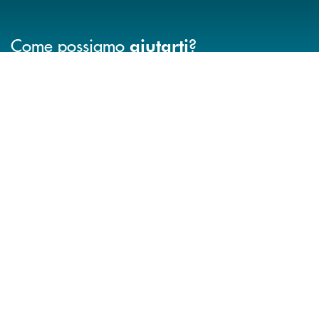
Come possiamo
?
aiutarti
INBANK
Trova la filiale più vicina a Te
Hai bisogno di assistenza immediata? Contatta
Hai bisogno di alcuni
TROVA LA FILIALE
CONTATTO DIRETTO
TRASPARENZA
INFORMAZIONI