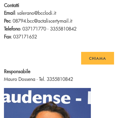
Contatti
Email
salerano@bcclodi.it
:
Pec
08794.bcc@actaliscertymail.it
:
Telefono
037171770 - 3355810842
:
Fax
037171652
:
CHIAMA
Responsabile
Mauro Dossena - Tel. 3355810842