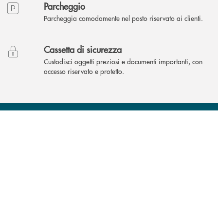
Parcheggio
Parcheggia comodamente nel posto riservato ai clienti.
Cassetta di sicurezza
Custodisci oggetti preziosi e documenti importanti, con
accesso riservato e protetto.
INBANK
Come possiamo
?
aiutarti
Trova la filiale più vicina a Te
Hai bisogno di assistenza immediata? Contatta
Hai bisogno di alcuni
TROVA LA FILIALE
CONTATTO DIRETTO
TRASPARENZA