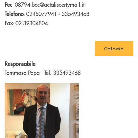
Pec
08794.bcc@actaliscertymail.it
:
Telefono
0245077941 - 335493468
:
Fax
02 39304804
:
CHIAMA
Responsabile
Tommaso Papa - Tel. 335493468