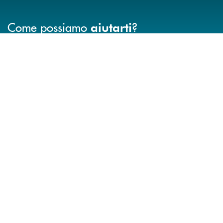
Come possiamo
?
aiutarti
INBANK
Trova la filiale più vicina a Te
Hai bisogno di assistenza immediata? Contatta
Hai bisogno di alcuni
TROVA LA FILIALE
CONTATTO DIRETTO
TRASPARENZA
INFORMAZIONI