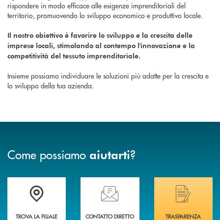
rispondere in modo efficace alle esigenze imprenditoriali del
territorio, promuovendo lo sviluppo economico e produttivo locale.
Il nostro obiettivo è favorire lo sviluppo e la crescita delle
imprese locali, stimolando al contempo l'innovazione e la
competitività del tessuto imprenditoriale.
Insieme possiamo individuare le soluzioni più adatte per la crescita e
lo sviluppo della tua azienda.
Come possiamo
?
aiutarti
Trova la filiale più vicina a Te
Hai bisogno di assistenza immediata? Contatta
Hai bisogno di alcuni
TROVA LA FILIALE
CONTATTO DIRETTO
TRASPARENZA