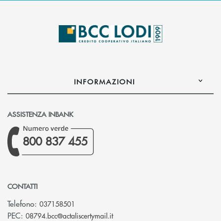
INFORMAZIONI
ASSISTENZA INBANK
800 837 455
CONTATTI
Telefono:
037158501
(si apre l’app di posta elettronic
PEC:
08794.bcc@actaliscertymail.it