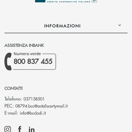
INFORMAZIONI
ASSISTENZA INBANK
800 837 455
CONTATTI
Telefono:
037158501
(si apre l’app di posta elettronic
PEC:
08794.bcc@actaliscertymail.it
(si apre l’app di posta elettronica)
E-mail:
info@bcclodi.it