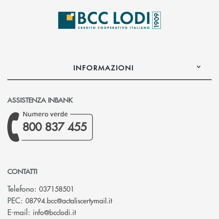
INFORMAZIONI
ASSISTENZA INBANK
800 837 455
CONTATTI
Telefono:
037158501
(si apre l’app di posta elettronic
PEC:
08794.bcc@actaliscertymail.it
(si apre l’app di posta elettronica)
E-mail:
info@bcclodi.it