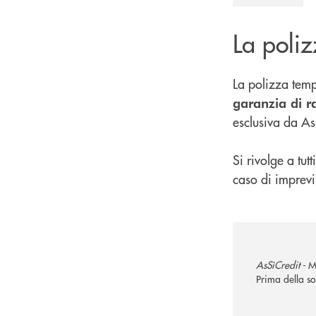
La poli
La polizza tem
garanzia di ra
esclusiva da A
Si rivolge a tut
caso di imprevis
AsSìCredit -
M
Prima della so