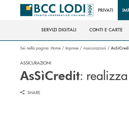
Salta al contenuto principale
PRIVATI
IM
SERVIZI DIGITALI
CONTI E CARTE
SERVIZI DIGITALI
CONTI E CARTE
Sei nella pagina:
Home
/
Imprese
/
Assicurazioni
/
AsSìCredi
ASSICURAZIONI
: realizza
AsSìCredit
SHARE