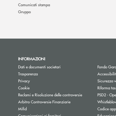
Comunicati stampa
Gruppo
INFORMAZIONI
Dati e documenti societari
Fondo Gara
Trasparenza
Accessibili
Privacy
Sicurezza 
Cookie
Riforma tas
Reclami e Risoluzione delle controversie
PSD2 - Ope
Apre una nuova finestra
Arbitro Controversie Finanziarie
Whistleblo
Mifid
Codice appa
Apre una nuova finestra
Comunicazioni ai fornitori
Educazione