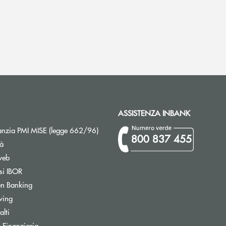
ASSISTENZA INBANK
Apre una nuova finestra
nzia PMI MISE (legge 662/96)
800 837 455
tà
web
Apre una nuova finestra
si IBOR
Apre una nuova finestra
n Banking
Apre una nuova finestra
wing
Apre una nuova finestra
lti
Apre una nuova finestra
 Finanziaria