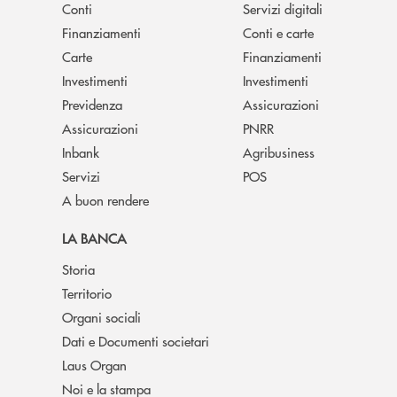
Conti
Servizi digitali
Finanziamenti
Conti e carte
Carte
Finanziamenti
Investimenti
Investimenti
Previdenza
Assicurazioni
Assicurazioni
PNRR
Inbank
Agribusiness
Servizi
POS
A buon rendere
LA BANCA
Storia
Territorio
Organi sociali
Dati e Documenti societari
Laus Organ
Noi e la stampa