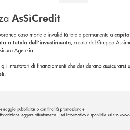
zza
AsSìCredit
poranea caso morte e invalidità totale permanente a
capita
, creata dal Gruppo Assimo
ta a tutela dell’investimento
ssicura Agenzia.
ti gli intestatari di finanziamenti che desiderano assicurars
ti.
essaggio pubblicitario con finalità promozionale.
ttoscrizione leggere attentamente il set informativo disponibile sul sito
www.a