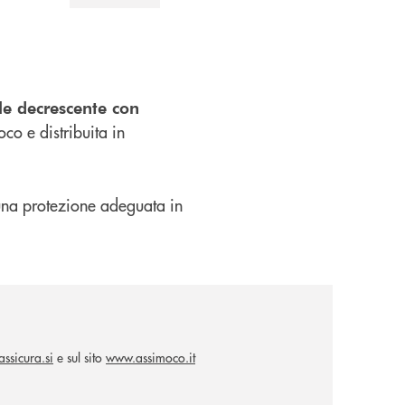
le decrescente con
co e distribuita in
i una protezione adeguata in
ssicura.si
e sul sito
www.assimoco.it