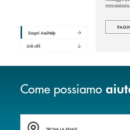
www.assicura.
PAGI
Scopri AssiHelp
Link utili
Come possiamo
aiut
Trova la filiale più vicina a Te
TROVA LA FILIALE