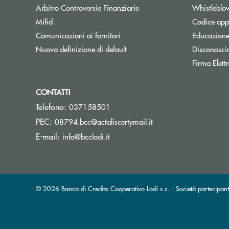
Apre una nuova finestra
Arbitro Controversie Finanziarie
Whistleblo
Mifid
Codice appa
Apre una nuova finestra
Comunicazioni ai fornitori
Educazione
Nuova definizione di default
Disconosci
Firma Elet
CONTATTI
Telefono:
037158501
(si apre l’app di posta
PEC:
08794.bcc@actaliscertymail.it
(si apre l’app di posta elettronica)
E-mail:
info@bcclodi.it
© 2026 Banca di Credito Cooperativo Lodi s.c. - Società partecip