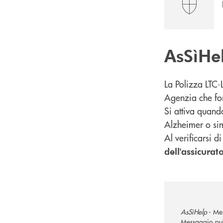
AsSìHe
La Polizza LTC-
Agenzia che fo
Si attiva quand
Alzheimer o simi
Al verificarsi 
dell'assicurat
AsSìHelp
- Mes
Messaggio pubb