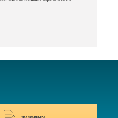
Hai bisogno di alcuni documenti ? Vai alla pagina traspa
TRASPARENZA