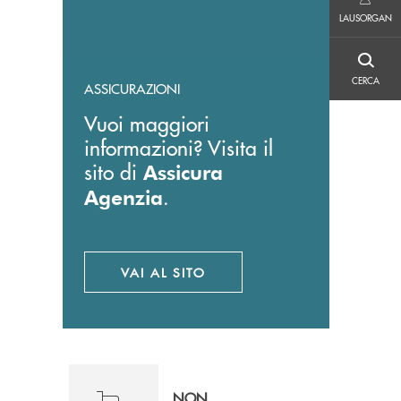
LAUSORGAN
LAUSORGAN
CERCA
CERCA
ASSICURAZIONI
Vuoi maggiori
informazioni? Visita il
sito di
Assicura
.
Agenzia
VAI AL SITO
APRE UNA NUOVA FINESTRA
NON