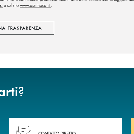
si
e sul sito
www.assimoco.it
.
NA TRASPARENZA
?
arti
Hai bisogno di assistenza immediata? Contattaci !
CONTATTO DIRETTO