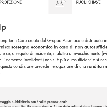
PROTEZIONE
RUOLI CHIAVE
lp
Long Term Care creata dal Gruppo Assimoco e distribuita in
rnisce
sostegno economico in caso di non autosufficie
o e se, a seguito di incidente, malattia o invecchiamento (
li demenze invalidanti) non si è più autosufficienti e si nec
di questa condizione prevede l'erogazione di una
rendita me
.
o
saggio pubblicitario con finalità promozionale.
licitario con finalità promozionale. Prima della sottoscrizione leggere atten