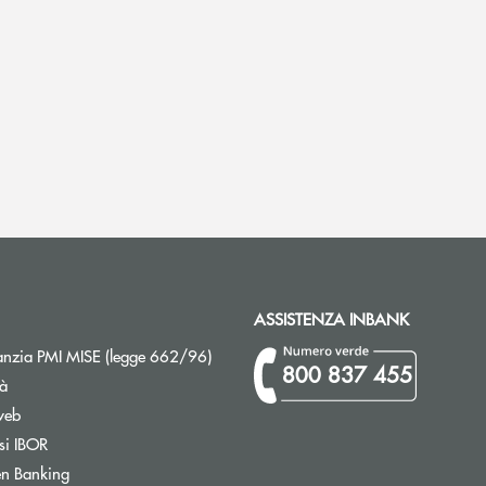
ASSISTENZA INBANK
Apre una nuova finestra
nzia PMI MISE (legge 662/96)
800 837 455
tà
web
Apre una nuova finestra
si IBOR
Apre una nuova finestra
n Banking