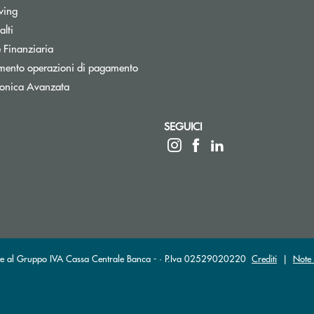
Apre una nuova finestra
wing
Apre una nuova finestra
lti
Apre una nuova finestra
 Finanziaria
Apre una nuova finestra
mento operazioni di pagamento
tronica Avanzata
SEGUICI
 elettronica)
ante al Gruppo IVA Cassa Centrale Banca - · P.Iva 02529020220
Crediti
|
Note 