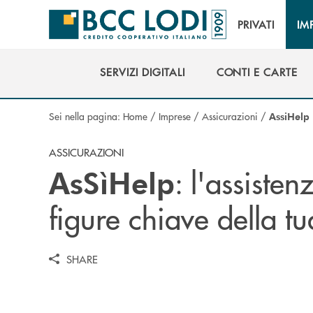
Salta al contenuto principale
PRIVATI
IM
SERVIZI DIGITALI
CONTI E CARTE
SERVIZI DIGITALI
CONTI E CARTE
Sei nella pagina:
Home
/
Imprese
/
Assicurazioni
/
AssiHelp
ASSICURAZIONI
: l'assisten
AsSìHelp
figure chiave della t
SHARE