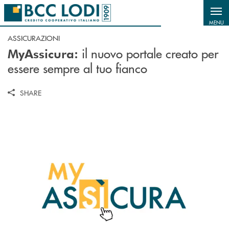
Salta al contenuto principale
MENU
ASSICURAZIONI
il nuovo portale creato per
MyAssicura:
essere sempre al tuo fianco
SHARE