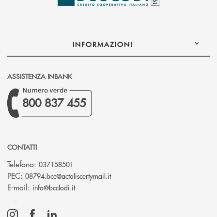
INFORMAZIONI
ASSISTENZA INBANK
800 837 455
CONTATTI
Telefono:
037158501
(si apre l’app di posta elettronic
PEC:
08794.bcc@actaliscertymail.it
(si apre l’app di posta elettronica)
E-mail:
info@bcclodi.it