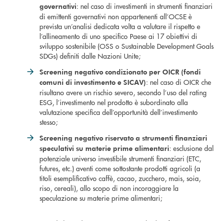
: nel caso di investimenti in strumenti finanziari
governativi
di emittenti governativi non appartenenti all’OCSE è
prevista un’analisi dedicata volta a valutare il rispetto e
l’allineamento di uno specifico Paese ai 17 obiettivi di
sviluppo sostenibile (OSS o Sustainable Development Goals
SDGs) definiti dalle Nazioni Unite;
Screening negativo condizionato per OICR (fondi
: nel caso di OICR che
comuni di investimento e SICAV)
risultano avere un rischio severo, secondo l’uso del rating
ESG, l’investimento nel prodotto è subordinato alla
valutazione specifica dell’opportunità dell’investimento
stesso;
Screening negativo riservato a strumenti finanziari
: esclusione dal
speculativi su materie prime alimentari
potenziale universo investibile strumenti finanziari (ETC,
futures, etc.) aventi come sottostante prodotti agricoli (a
titoli esemplificativo caffè, cacao, zucchero, mais, soia,
riso, cereali), allo scopo di non incoraggiare la
speculazione su materie prime alimentari;