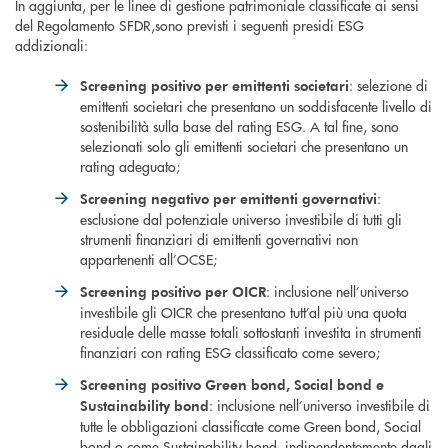
In aggiunta, per le linee di gestione patrimoniale classificate ai sensi
del Regolamento SFDR,sono previsti i seguenti presidi ESG
addizionali:
: selezione di
Screening positivo per emittenti societari
emittenti societari che presentano un soddisfacente livello di
sostenibilità sulla base del rating ESG. A tal fine, sono
selezionati solo gli emittenti societari che presentano un
rating adeguato;
:
Screening negativo per emittenti governativi
esclusione dal potenziale universo investibile di tutti gli
strumenti finanziari di emittenti governativi non
appartenenti all’OCSE;
: inclusione nell’universo
Screening positivo per OICR
investibile gli OICR che presentano tutt’al più una quota
residuale delle masse totali sottostanti investita in strumenti
finanziari con rating ESG classificato come severo;
Screening positivo Green bond, Social bond e
: inclusione nell’universo investibile di
Sustainability bond
tutte le obbligazioni classificate come Green bond, Social
bond o come Sustainability bond, indipendentemente dagli