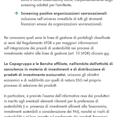
screening adottati per l’emittente;
:
Screening positivo organizzazioni sovranazionali
inclusione nell’universo investibile di tutti gli strumenti
finanziari emessi da organizzazioni sovranazionali;
Per conoscere quali sono le linee di gestione di portafogli classificate
ai sensi del Regolamento SFDR e per maggiori informazioni
sull’integrazione dei presidi di sostenibilità nei processi di
investimento relativi alle linee di gestione (art. 10 SFDR) cliccare
qui
.
La Capogruppo e le Banche affiliate, nell’ambito dell’attività di
consulenza in materia di investimenti e di distribuzione di
, uniscono gli obiettivi
prodotti di investimento assicurativi
economici e di redditività con quelli di natura ESG nel proprio
processo di selezione dei prodotti.
In particolare, è previsto l’esame dell’informativa resa dai produttori
in merito agli eventuali elementi rilevanti per le preferenze di
sostenibilità (i.e. presenza di investimenti allineati alla Tassonomia,
investimenti sostenibili o considerazione dei PAI), nonché ai rischi di
sostenibilità e al loro impatto sul rendimento dei prodotti finanziari.