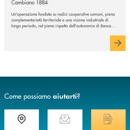
Cambiano 1884
Un'operazione fondata su radici cooperative comuni, piena
complementarietà territoriale e una visione industriale di
lungo periodo, nel pieno rispetto dell'autonomia di Banca
Cambiano. Nei prossimi giorni verrà avviato il periodo di
negoziazione esclusiva per la finalizzazione dell’operazione.
Come possiamo
?
aiutarti
Trova la filiale più vicina a Te
Hai bisogno di assistenza immediata? Contatta
Hai bisogno di alcuni