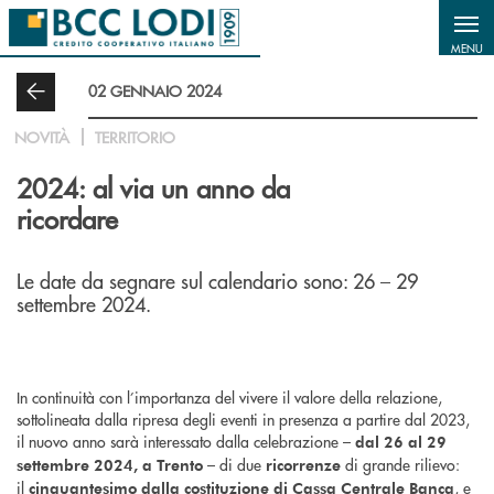
Salta al contenuto principale
MENU
02 GENNAIO 2024
NOVITÀ
TERRITORIO
2024: al via un anno da
ricordare
Le date da segnare sul calendario sono: 26 – 29
settembre 2024.
In continuità con l’importanza del vivere il valore della relazione,
sottolineata dalla ripresa degli eventi in presenza a partire dal 2023,
il nuovo anno sarà interessato dalla celebrazione –
dal 26 al 29
– di due
di grande rilievo:
settembre 2024, a Trento
ricorrenze
il
, e
cinquantesimo dalla costituzione di Cassa Centrale Banca