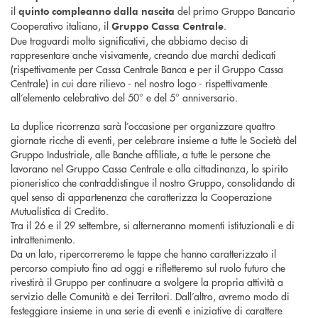
il
del primo Gruppo Bancario
quinto compleanno dalla nascita
Cooperativo italiano, il
.
Gruppo Cassa Centrale
Due traguardi molto significativi, che abbiamo deciso di
rappresentare anche visivamente, creando due marchi dedicati
(rispettivamente per Cassa Centrale Banca e per il Gruppo Cassa
Centrale) in cui dare rilievo - nel nostro logo - rispettivamente
all’elemento celebrativo del 50° e del 5° anniversario.
La duplice ricorrenza sarà l’occasione per organizzare quattro
giornate ricche di eventi, per celebrare insieme a tutte le Società del
Gruppo Industriale, alle Banche affiliate, a tutte le persone che
lavorano nel Gruppo Cassa Centrale e alla cittadinanza, lo spirito
pioneristico che contraddistingue il nostro Gruppo, consolidando di
quel senso di appartenenza che caratterizza la Cooperazione
Mutualistica di Credito.
Tra il 26 e il 29 settembre, si alterneranno momenti istituzionali e di
intrattenimento.
Da un lato, ripercorreremo le tappe che hanno caratterizzato il
percorso compiuto fino ad oggi e rifletteremo sul ruolo futuro che
rivestirà il Gruppo per continuare a svolgere la propria attività a
servizio delle Comunità e dei Territori. Dall’altro, avremo modo di
festeggiare insieme in una serie di eventi e iniziative di carattere