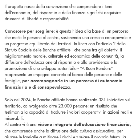
Il progetto nasce dalla convinzione che comprendere i temi
dell’economia, del risparmio e della finanza significhi acquisire
strumenti di libertà e responsabilità.
: è questa l’idea alla base di un percorso
Conoscere per scegliere
che mette le persone al centro, sostenendo una crescita consapevole e
un progresso equilibrato dei territori. In linea con l’articolo 2 dello
Statuto Sociale delle Banche affiliate - che pone tra gli obiettivi il
miglioramento morale, culturale ed economico delle comunità, la
diffusione dell’educazione al risparmio e alla previdenza e la
promozione di uno sviluppo sostenibile - “A Buon Rendere”
rappresenta un impegno concreto al fianco delle persone e delle
famiglie,
per accompagnarle in un percorso di autonomia
.
finanziaria e di consapevolezza
Solo nel 2024, le Banche affiliate hanno realizzato 331 iniziative sul
territorio, coinvolgendo oltre 23.000 persone: un risultato che
testimonia la capacità di tradurre i valori cooperativi in azioni reali e
misurabili.
Al centro vi è una
,
visione integrata dell’educazione finanziaria
che comprende anche la diffusione della cultura assicurativa, per
aiutare le famiglie a mitigare i rischi e tutelare il proprio futuro; la