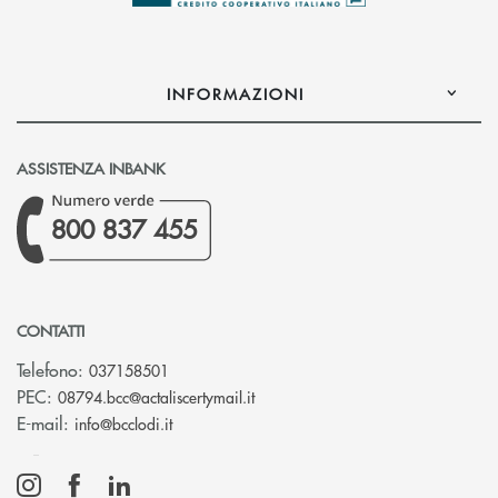
INFORMAZIONI
ASSISTENZA INBANK
800 837 455
CONTATTI
Telefono:
037158501
(si apre l’app di posta elettronic
PEC:
08794.bcc@actaliscertymail.it
(si apre l’app di posta elettronica)
E-mail:
info@bcclodi.it