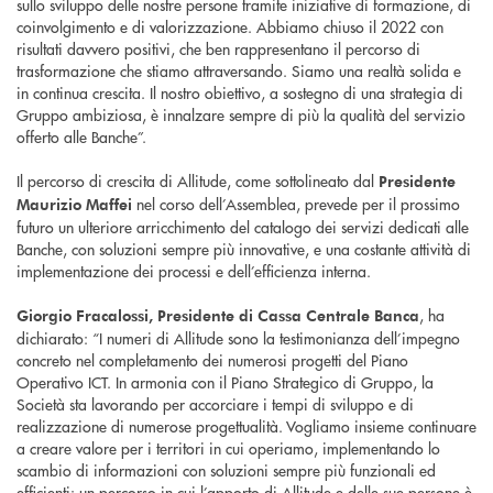
sullo sviluppo delle nostre persone tramite iniziative di formazione, di
coinvolgimento e di valorizzazione. Abbiamo chiuso il 2022 con
risultati davvero positivi, che ben rappresentano il percorso di
trasformazione che stiamo attraversando. Siamo una realtà solida e
in continua crescita. Il nostro obiettivo, a sostegno di una strategia di
Gruppo ambiziosa, è innalzare sempre di più la qualità del servizio
offerto alle Banche”.
Il percorso di crescita di Allitude, come sottolineato dal
Presidente
nel corso dell’Assemblea, prevede per il prossimo
Maurizio Maffei
futuro un ulteriore arricchimento del catalogo dei servizi dedicati alle
Banche, con soluzioni sempre più innovative, e una costante attività di
implementazione dei processi e dell’efficienza interna.
, ha
Giorgio Fracalossi, Presidente di Cassa Centrale Banca
dichiarato: “I numeri di Allitude sono la testimonianza dell’impegno
concreto nel completamento dei numerosi progetti del Piano
Operativo ICT. In armonia con il Piano Strategico di Gruppo, la
Società sta lavorando per accorciare i tempi di sviluppo e di
realizzazione di numerose progettualità. Vogliamo insieme continuare
a creare valore per i territori in cui operiamo, implementando lo
scambio di informazioni con soluzioni sempre più funzionali ed
efficienti: un percorso in cui l’apporto di Allitude e delle sue persone è