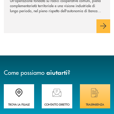
Un'operazione fondata su radici cooperative comuni, piena
complementarietà territoriale e una visione industriale di
lungo periodo, nel pieno rispetto dell'autonomia di Banca
Cambiano. Nei prossimi giorni verrà avviato il periodo di
negoziazione esclusiva per la finalizzazione dell’operazione.
Come possiamo
?
aiutarti
Trova la filiale più vicina a Te
Hai bisogno di assistenza immediata? Contatta
Hai bisogno di alcuni
TROVA LA FILIALE
CONTATTO DIRETTO
TRASPARENZA