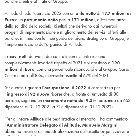
banche clienti e affiliate al Gruppo.
Allitude chiude l’esercizio 2022 con un
di
utile netto
17,7 milioni di
e un
pari a
, a testimonianza
Euro
patrimonio netto
171 milioni
della solidità della società. Risultati che derivano dai numerosi
progetti di implementazione e miglioramento dei servizi offerti alle
banche, in linea con le linee guida del piano strategico di Gruppo, e
l’implementazione dell’organico di Allitude.
I
derivanti dai contratti con i clienti risultano
ricavi netti
complessivamente invariati rispetto al 2021 e si attestano a
190
, con una percentuale riconducibile al Gruppo Cassa
milioni di Euro
Centrale pari all’83%, in crescita rispetto al 67% del 2021.
Per quanto riguarda l’
, il
si caratterizza per
occupazione
2022
l’
risorse che, a fronte di un’uscita di 30
ingresso di 92 nuove
persone, segnano un
(passando da 653
incremento netto del 9,5%
dipendenti al 31.12.2021 a 715 dipendenti al 31.12.2022).
“Per allineare Allitude alle best practice di mercato – ha commentato
l’
–
Amministratore Delegato di Allitude, Manuele Margini
abbiamo investito sull’industrializzazione dell’assetto organizzativo e