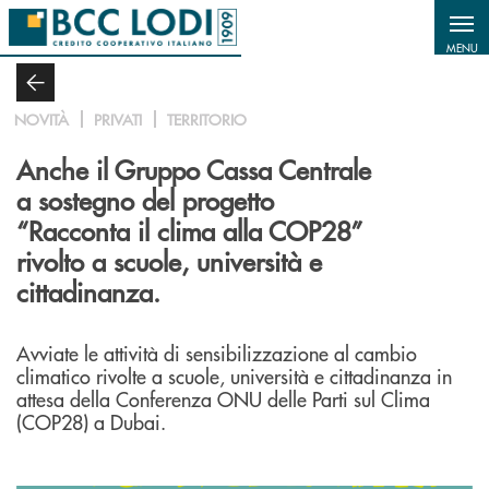
Salta al contenuto principale
MENU
NOVITÀ
PRIVATI
TERRITORIO
Anche il Gruppo Cassa Centrale
a sostegno del progetto
“Racconta il clima alla COP28”
rivolto a scuole, università e
cittadinanza.
Avviate le attività di sensibilizzazione al cambio
climatico rivolte a scuole, università e cittadinanza in
attesa della Conferenza ONU delle Parti sul Clima
(COP28) a Dubai.