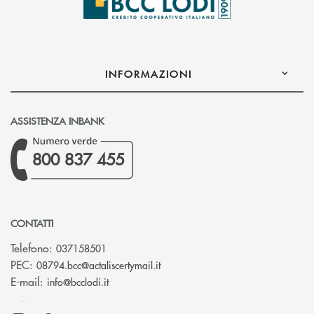
INFORMAZIONI
ASSISTENZA INBANK
800 837 455
CONTATTI
Telefono:
037158501
(si apre l’app di posta elettronic
PEC:
08794.bcc@actaliscertymail.it
(si apre l’app di posta elettronica)
E-mail:
info@bcclodi.it