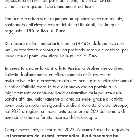
esposizione ai rischi da parte dei clienti, tra cui cambiamenti
climatici, crisi geopolitiche e andamenti dei tassi.
L’ambito protection si distingue per un significativo valore sociale,
confermato dall’elevato valore dei sinistri liquidati, che ha quasi
raggiunto i
150 milioni di Euro.
Da rilevare inoltre l’importante crescita (
) delle polizze alle
+46%
pmi, caratterizzate ancora da una profonda sottoassicurazione, per
un volume di premi che sfiora i due milioni di Euro.
che continua
In crescita anche la controllata Assicura Broker
l’attività di allineamento ed efficientamento delle coperture
assicurative, oltre a provvedere alla gestione e alla rendicontazione ai
clienti dell’attività svolta in fase di rinnovo che ha portato a un
miglioramento costante del livello assicurativo delle polizze delle
Banche affiliate. Relativamente all’area aziende, grazie all’attività
commerciale svolta nei riguardi dei clienti delle Banche del Gruppo,
nel 2023 si registra un incremento superiore al 20% del numero di
aziende che hanno fornito incarico di brokeraggio.
Complessivamente, nel corso del 2023, Assicura Broker ha registrato
un
incremento dei premi intermediati
il cui montante ha