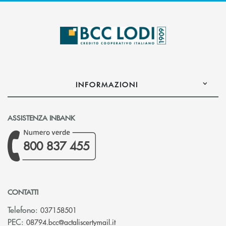
INFORMAZIONI
ASSISTENZA INBANK
800 837 455
CONTATTI
Telefono:
037158501
(si apre l’app di posta elettronic
PEC:
08794.bcc@actaliscertymail.it