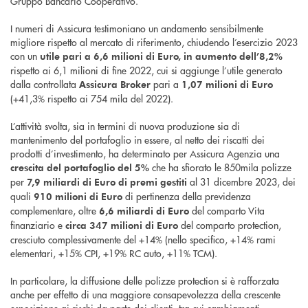
Gruppo Bancario Cooperativo.
I numeri di Assicura testimoniano un andamento sensibilmente
migliore rispetto al mercato di riferimento, chiudendo l’esercizio 2023
con un
utile pari a 6,6 milioni di Euro, in aumento dell’8,2%
rispetto ai 6,1 milioni di fine 2022, cui si aggiunge l’utile generato
dalla controllata
pari a
Assicura Broker
1,07 milioni di Euro
(+41,3% rispetto ai 754 mila del 2022).
L’attività svolta, sia in termini di nuova produzione sia di
mantenimento del portafoglio in essere, al netto dei riscatti dei
prodotti d’investimento, ha determinato per Assicura Agenzia una
che ha sfiorato le 850mila polizze
crescita del portafoglio del 5%
per
al 31 dicembre 2023, dei
7,9 miliardi di Euro di premi gestiti
quali
di pertinenza della previdenza
910 milioni di Euro
complementare, oltre
del comparto Vita
6,6 miliardi di Euro
finanziario e
del comparto protection,
circa 347 milioni di Euro
cresciuto complessivamente del +14% (nello specifico, +14% rami
elementari, +15% CPI, +19% RC auto, +11% TCM).
In particolare, la diffusione delle polizze protection si è rafforzata
anche per effetto di una maggiore consapevolezza della crescente