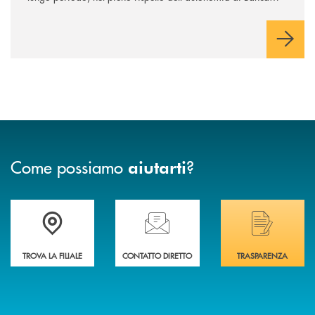
Cambiano. Nei prossimi giorni verrà avviato il periodo di
negoziazione esclusiva per la finalizzazione dell’operazione.
Come possiamo
?
aiutarti
Trova la filiale più vicina a Te
Hai bisogno di assistenza immediata? Contatta
Hai bisogno di alcuni
TROVA LA FILIALE
CONTATTO DIRETTO
TRASPARENZA