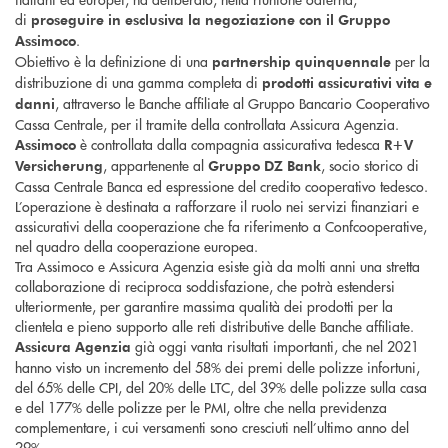
di
proseguire in esclusiva la negoziazione con il Gruppo
.
Assimoco
Obiettivo è la definizione di una
per la
partnership quinquennale
distribuzione di una gamma completa di
prodotti assicurativi vita e
, attraverso le Banche affiliate al Gruppo Bancario Cooperativo
danni
Cassa Centrale, per il tramite della controllata Assicura Agenzia.
è controllata dalla compagnia assicurativa tedesca
Assimoco
R+V
, appartenente al
, socio storico di
Versicherung
Gruppo DZ Bank
Cassa Centrale Banca ed espressione del credito cooperativo tedesco.
L’operazione è destinata a rafforzare il ruolo nei servizi finanziari e
assicurativi della cooperazione che fa riferimento a Confcooperative,
nel quadro della cooperazione europea.
Tra Assimoco e Assicura Agenzia esiste già da molti anni una stretta
collaborazione di reciproca soddisfazione, che potrà estendersi
ulteriormente, per garantire massima qualità dei prodotti per la
clientela e pieno supporto alle reti distributive delle Banche affiliate.
già oggi vanta risultati importanti, che nel 2021
Assicura Agenzia
hanno visto un incremento del 58% dei premi delle polizze infortuni,
del 65% delle CPI, del 20% delle LTC, del 39% delle polizze sulla casa
e del 177% delle polizze per le PMI, oltre che nella previdenza
complementare, i cui versamenti sono cresciuti nell’ultimo anno del
29%.