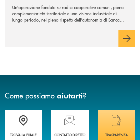
Un'operazione fondata su radici cooperative comuni, piena
complementarietà territoriale e una visione industriale di
lungo periodo, nel pieno rispetto dell'autonomia di Banca
Cambiano. Nei prossimi giorni verrà avviato il periodo di
negoziazione esclusiva per la finalizzazione dell’operazione.
Come possiamo
?
aiutarti
Trova la filiale più vicina a Te
Hai bisogno di assistenza immediata? Contatta
Hai bisogno di alcuni
TROVA LA FILIALE
CONTATTO DIRETTO
TRASPARENZA