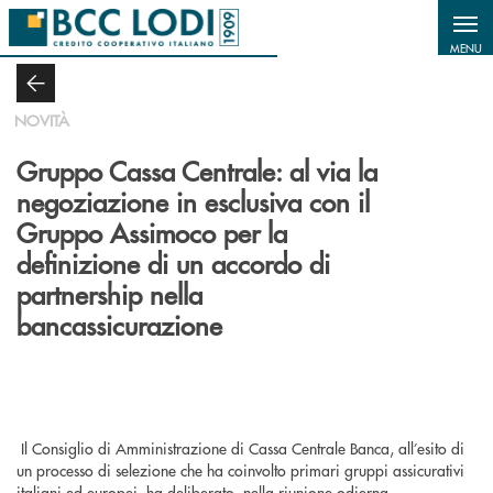
Salta al contenuto principale
MENU
NOVITÀ
Gruppo Cassa Centrale: al via la
negoziazione in esclusiva con il
Gruppo Assimoco per la
definizione di un accordo di
partnership nella
bancassicurazione
Il Consiglio di Amministrazione di Cassa Centrale Banca, all’esito di
un processo di selezione che ha coinvolto primari gruppi assicurativi
italiani ed europei, ha deliberato, nella riunione odierna,