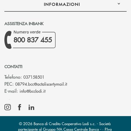
INFORMAZIONI
ASSISTENZA INBANK
800 837 455
CONTATTI
Telefono:
037158501
(si apre l’app di posta elettronic
PEC:
08794.bcc@actaliscertymail.it
(si apre l’app di posta elettronica)
E-mail:
info@bcclodi.it
© 2026 Banca di Credito Cooperativo Lodi s.c. - Società
partecipante al Gruppo IVA Cassa Centrale Banca - · P.Iva