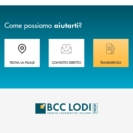
Come possiamo
?
aiutarti
Trova la filiale più vicina a Te
Hai bisogno di assistenza immediata? Contatta
Hai bisogno di alcuni
TROVA LA FILIALE
CONTATTO DIRETTO
TRASPARENZA