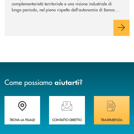
complementarietà territoriale e una visione industriale di
lungo periodo, nel pieno rispetto dell'autonomia di Banca
Cambiano. Nei prossimi giorni verrà avviato il periodo di
negoziazione esclusiva per la finalizzazione dell’operazione.
Come possiamo
?
aiutarti
Trova la filiale più vicina a Te
Hai bisogno di assistenza immediata? Contatta
Hai bisogno di alcuni
TROVA LA FILIALE
CONTATTO DIRETTO
TRASPARENZA