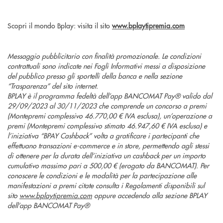
Scopri il mondo Bplay: visita il sito
www.bplaytipremia.com
Messaggio pubblicitario con finalità promozionale. Le condizioni
contrattuali sono indicate nei Fogli Informativi messi a disposizione
del pubblico presso gli sportelli della banca e nella sezione
“Trasparenza” del sito internet.
BPLAY è il programma fedeltà dell’app BANCOMAT Pay® valido dal
29/09/2023 al 30/11/2023
che comprende un concorso a premi
(Montepremi complessivo 46.770,00 € IVA esclusa), un’operazione a
premi (Montepremi complessivo stimato 46.947,60 € IVA esclusa) e
l’iniziativa “BPAY Cashback” volta a gratificare i partecipanti che
effettuano transazioni e-commerce e in store, permettendo agli stessi
di ottenere per la durata dell’iniziativa un cashback per un importo
cumulativo massimo pari a 500,00 € (erogato da BANCOMAT). Per
conoscere le condizioni e le modalità per la partecipazione alle
manifestazioni a premi citate consulta i Regolamenti disponibili sul
sito
www.bplaytipremia.com
oppure accedendo alla sezione BPLAY
dell’app BANCOMAT Pay®