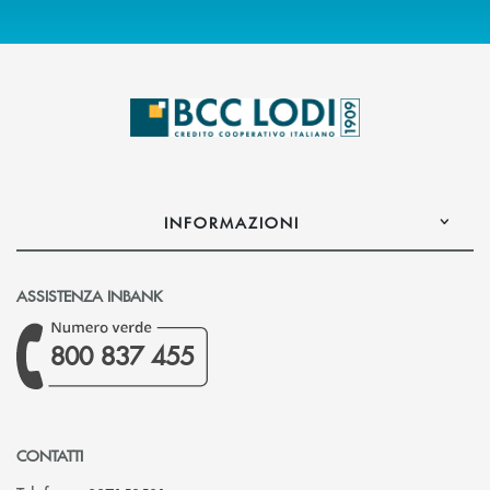
INFORMAZIONI
ASSISTENZA INBANK
800 837 455
CONTATTI