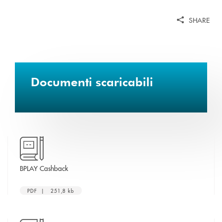
SHARE
Documenti scaricabili
apre una nuova finestra
BPLAY Cashback
PDF | 251,8 kb