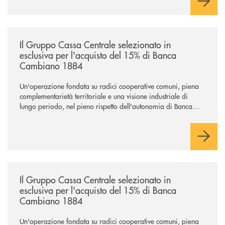
/news/il-gruppo-cassa-centrale-selezionato-in-esclusiva-per-lacquisto
Il Gruppo Cassa Centrale selezionato in
esclusiva per l'acquisto del 15% di Banca
Cambiano 1884
Un'operazione fondata su radici cooperative comuni, piena
complementarietà territoriale e una visione industriale di
lungo periodo, nel pieno rispetto dell'autonomia di Banca
Cambiano. Nei prossimi giorni verrà avviato il periodo di
negoziazione esclusiva per la finalizzazione dell’operazione.
/news/il-gruppo-cassa-centrale-selezionato-in-esclusiva-per-lacquisto
Il Gruppo Cassa Centrale selezionato in
esclusiva per l'acquisto del 15% di Banca
Cambiano 1884
Un'operazione fondata su radici cooperative comuni, piena