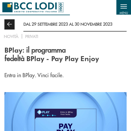
Salta al contenuto principale
MENU
DAL 29 SETTEMBRE 2023 AL 30 NOVEMBRE 2023
NOVITÀ
PRIVATI
: il programma
BPlay
fedeltà
BPlay - Pay Play Enjoy
Entra in BPlay. Vinci facile.