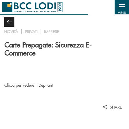
Salta al contenuto principale
MENU
NOVITÀ
PRIVATI
IMPRESE
Carte Prepagate: Sicurezza E-
Commerce
Clicca per vedere il Depliant
SHARE