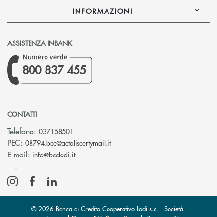
INFORMAZIONI
ASSISTENZA INBANK
800 837 455
CONTATTI
Telefono:
037158501
(si apre l’app di posta elettronic
PEC:
08794.bcc@actaliscertymail.it
(si apre l’app di posta elettronica)
E-mail:
info@bcclodi.it
© 2026 Banca di Credito Cooperativo Lodi s.c. - Società