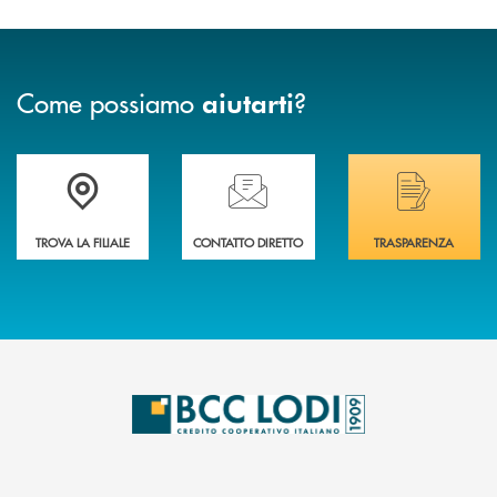
Come possiamo
?
aiutarti
Trova la filiale più vicina a Te
Hai bisogno di assistenza immediata? Contatta
Hai bisogno di alcuni
TROVA LA FILIALE
CONTATTO DIRETTO
TRASPARENZA