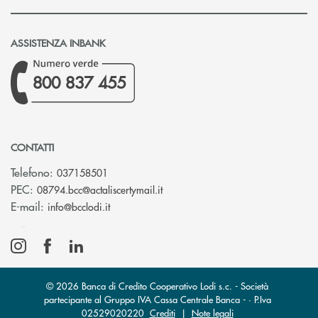
ASSISTENZA INBANK
800 837 455
CONTATTI
Telefono:
037158501
(si apre l’app di posta elettronic
PEC:
08794.bcc@actaliscertymail.it
(si apre l’app di posta elettronica)
E-mail:
info@bcclodi.it
© 2026 Banca di Credito Cooperativo Lodi s.c. - Società
partecipante al Gruppo IVA Cassa Centrale Banca - · P.Iva
02529020220
Crediti
|
Note legali