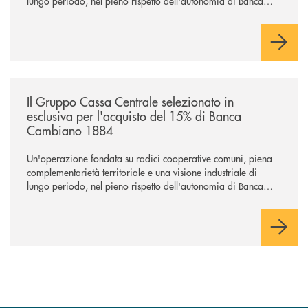
lungo periodo, nel pieno rispetto dell'autonomia di Banca
Cambiano. Nei prossimi giorni verrà avviato il periodo di
negoziazione esclusiva per la finalizzazione dell’operazione.
/news/il-gruppo-cassa-centrale-selezionato-in-esclusiva-per-lacquisto
Il Gruppo Cassa Centrale selezionato in
esclusiva per l'acquisto del 15% di Banca
Cambiano 1884
Un'operazione fondata su radici cooperative comuni, piena
complementarietà territoriale e una visione industriale di
lungo periodo, nel pieno rispetto dell'autonomia di Banca
Cambiano. Nei prossimi giorni verrà avviato il periodo di
negoziazione esclusiva per la finalizzazione dell’operazione.