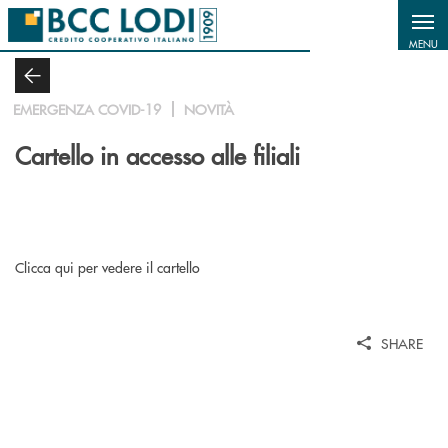
Salta al contenuto principale
MENU
EMERGENZA COVID-19
NOVITÀ
Cartello in accesso alle filiali
Clicca qui per vedere il cartello
SHARE