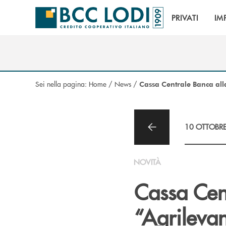
Salta al contenuto principale
PRIVATI
IM
Sei nella pagina:
Home
/
News
/
Cassa Centrale Banca alla
10 OTTOBR
NOVITÀ
Cassa Cent
“Agrilevan