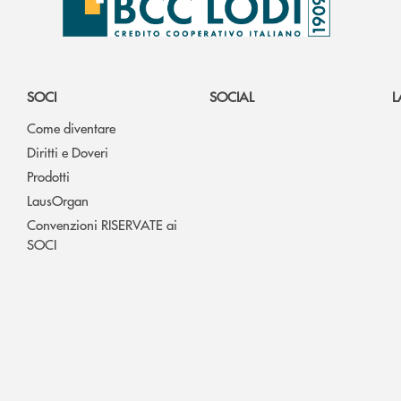
SOCI
SOCIAL
L
Come diventare
Diritti e Doveri
Prodotti
LausOrgan
Convenzioni RISERVATE ai
SOCI