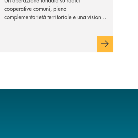
Un'operazione fondata su radici
cooperative comuni, piena
complementarietà territoriale e una visione
industriale di lungo periodo, nel pieno
rispetto dell'autonomia di Banca
Cambiano. Nei prossimi giorni verrà
avviato il periodo di negoziazione
esclusiva per la finalizzazione
dell’operazione.