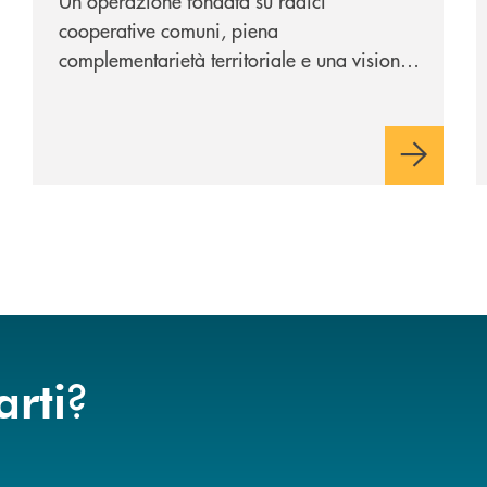
Un'operazione fondata su radici
cooperative comuni, piena
complementarietà territoriale e una visione
industriale di lungo periodo, nel pieno
rispetto dell'autonomia di Banca
Cambiano. Nei prossimi giorni verrà
avviato il periodo di negoziazione
esclusiva per la finalizzazione
dell’operazione.
?
arti