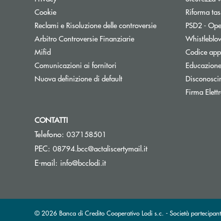
Cookie
Riforma tas
Reclami e Risoluzione delle controversie
PSD2 - Ope
Apre una nuova finestra
Arbitro Controversie Finanziarie
Whistleblo
Mifid
Codice appa
Apre una nuova finestra
Comunicazioni ai fornitori
Educazione
Nuova definizione di default
Disconosci
Firma Elet
CONTATTI
Telefono:
037158501
(si apre l’app di posta
PEC:
08794.bcc@actaliscertymail.it
(si apre l’app di posta elettronica)
E-mail:
info@bcclodi.it
© 2026 Banca di Credito Cooperativo Lodi s.c. - Società partecip