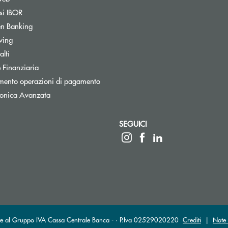
Apre una nuova finestra
si IBOR
Apre una nuova finestra
n Banking
Apre una nuova finestra
wing
Apre una nuova finestra
lti
Apre una nuova finestra
 Finanziaria
Apre una nuova finestra
mento operazioni di pagamento
tronica Avanzata
SEGUICI
 elettronica)
ante al Gruppo IVA Cassa Centrale Banca - · P.Iva 02529020220
Crediti
|
Note 