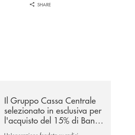
SHARE
iva-per-lacquisto-del-15-di-banca-cambiano-1884/
news/il-gruppo-cassa-centrale-selezionato-in-esclusiva-p
Il Gruppo Cassa Centrale
selezionato in esclusiva per
l'acquisto del 15% di Banca
Cambiano 1884