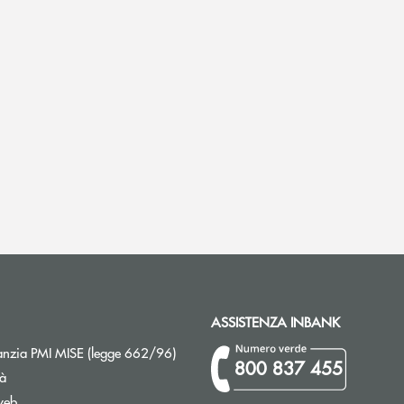
ASSISTENZA INBANK
Apre una nuova finestra
nzia PMI MISE (legge 662/96)
800 837 455
tà
web