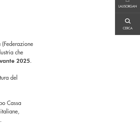
LAUSORGAN
LAUSORGAN
CERCA
CERCA
a (Federazione
ustria che
.
evante 2025
tura del
ppo Cassa
italiane,
.