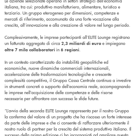
Le aziende selezionate operano in settori strategici dell’economia
italiana, tra cui: produttivo manifatturiero, alimentare, turistico e
terziario. Un gruppo eterogeneo per dimensioni, competenze e
mercati di riferimento, accomunato da una forte vocazione alla
crescita, all’innovazione e alla creazione di valore nel lungo periodo.
Complessivamente, le imprese partecipanti all’ELITE Lounge registrano
un fatturato aggregato di circa
e impiegano
2,3 miliardi di euro
in
.
oltre 7 mila collaboratori
6 regioni
In un contesto caratterizzato da instabilità geopolitiche ed
economiche, nuove dinamiche commerciali internazionali,
accelerazione delle trasformazioni tecnologiche e crescente
complessità competitiva, il Gruppo Cassa Centrale continua a investire
in strumenti concreti a supporto dell’economia reale, accompagnando
le imprese nell’acquisizione delle competenze e delle risorse
necessarie per affrontare con successo le sfide future.
“L’avvio della seconda ELITE Lounge rappresenta per il nostro Gruppo
la conferma del valore di un progetto che ha riscosso un forte interesse
da parte delle imprese e che ci consente di rafforzare ulteriormente il
nostro ruolo di partner per la crescita del sistema produttivo italiano. Il
successo della prima edizione ci ha incoraggiati ad ampliare questa