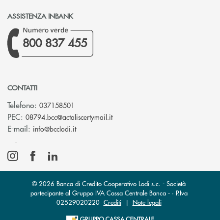
ASSISTENZA INBANK
800 837 455
CONTATTI
Telefono:
037158501
(si apre l’app di posta elettronic
PEC:
08794.bcc@actaliscertymail.it
(si apre l’app di posta elettronica)
E-mail:
info@bcclodi.it
© 2026 Banca di Credito Cooperativo Lodi s.c. - Società
partecipante al Gruppo IVA Cassa Centrale Banca - · P.Iva
02529020220
Crediti
|
Note legali