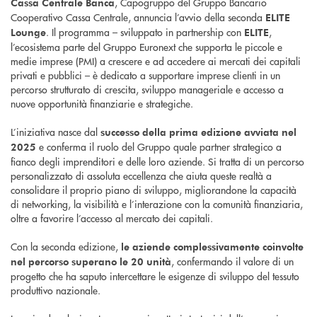
, Capogruppo del Gruppo Bancario
Cassa Centrale Banca
Cooperativo Cassa Centrale, annuncia l’avvio della seconda
ELITE
. Il programma – sviluppato in partnership con
,
Lounge
ELITE
l’ecosistema parte del Gruppo Euronext che supporta le piccole e
medie imprese (PMI) a crescere e ad accedere ai mercati dei capitali
privati e pubblici – è dedicato a supportare imprese clienti in un
percorso strutturato di crescita, sviluppo manageriale e accesso a
nuove opportunità finanziarie e strategiche.
L’iniziativa nasce dal
successo della prima edizione avviata nel
e conferma il ruolo del Gruppo quale partner strategico a
2025
fianco degli imprenditori e delle loro aziende. Si tratta di un percorso
personalizzato di assoluta eccellenza che aiuta queste realtà a
consolidare il proprio piano di sviluppo, migliorandone la capacità
di networking, la visibilità e l’interazione con la comunità finanziaria,
oltre a favorire l’accesso al mercato dei capitali.
Con la seconda edizione,
le aziende complessivamente coinvolte
, confermando il valore di un
nel percorso superano le 20 unità
progetto che ha saputo intercettare le esigenze di sviluppo del tessuto
produttivo nazionale.