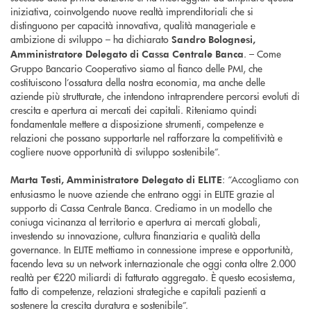
iniziativa, coinvolgendo nuove realtà imprenditoriali che si
distinguono per capacità innovativa, qualità manageriale e
ambizione di sviluppo – ha dichiarato
Sandro Bolognesi,
. – Come
Amministratore Delegato
di Cassa Centrale Banca
Gruppo Bancario Cooperativo siamo al fianco delle PMI, che
costituiscono l’ossatura della nostra economia, ma anche delle
aziende più strutturate, che intendono intraprendere percorsi evoluti di
crescita e apertura ai mercati dei capitali. Riteniamo quindi
fondamentale mettere a disposizione strumenti, competenze e
relazioni che possano supportarle nel rafforzare la competitività e
cogliere nuove opportunità di sviluppo sostenibile”.
: “Accogliamo con
Marta Testi, Amministratore Delegato di ELITE
entusiasmo le nuove aziende che entrano oggi in ELITE grazie al
supporto di Cassa Centrale Banca. Crediamo in un modello che
coniuga vicinanza al territorio e apertura ai mercati globali,
investendo su innovazione, cultura finanziaria e qualità della
governance. In ELITE mettiamo in connessione imprese e opportunità,
facendo leva su un network internazionale che oggi conta oltre 2.000
realtà per €220 miliardi di fatturato aggregato. È questo ecosistema,
fatto di competenze, relazioni strategiche e capitali pazienti a
sostenere la crescita duratura e sostenibile”.