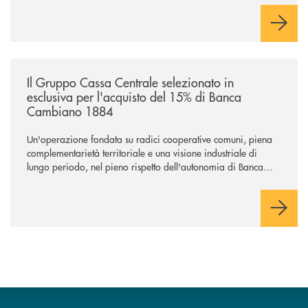
negoziazione esclusiva per la finalizzazione dell’operazione.
/news/il-gruppo-cassa-centrale-selezionato-in-esclusiva-per-lacquisto
Il Gruppo Cassa Centrale selezionato in
esclusiva per l'acquisto del 15% di Banca
Cambiano 1884
Un'operazione fondata su radici cooperative comuni, piena
complementarietà territoriale e una visione industriale di
lungo periodo, nel pieno rispetto dell'autonomia di Banca
Cambiano. Nei prossimi giorni verrà avviato il periodo di
negoziazione esclusiva per la finalizzazione dell’operazione.