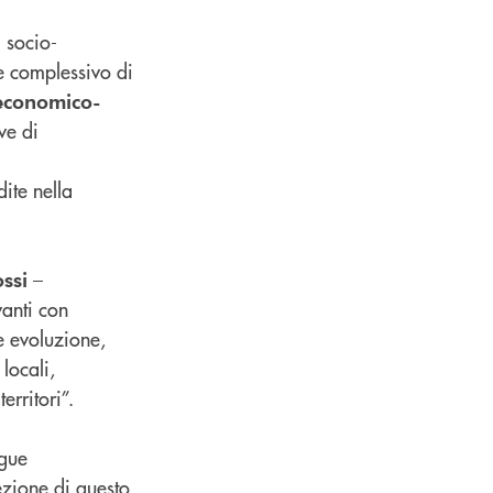
i socio-
e complessivo di
economico-
ve di
ite nella
–
ssi
vanti con
e evoluzione,
locali,
erritori”.
egue
ezione di questo