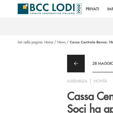
Salta al contenuto principale
PRIVATI
IM
Sei nella pagina:
Home
/
News
/
Cassa Centrale Banca: l’
28 MAGGIO
ASSEMBLEA
NOVITÀ
Cassa Cen
Soci ha a