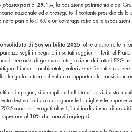
ly phased
al
, la posizione patrimoniale del Gr
pari
29,1%
ancario nazionale ed è proseguito il costante presidio della 
o netto pari allo 0,6% e un coverage ratio delle esposizioni 
, oltre a esporre le in
nsolidata di Sostenibilità 2025
parenza sugli impegni e i risultati raggiunti riferiti al Piano 
no il percorso di graduale integrazione dei fattori ESG nell
itigare l’impatto ambientale, valorizzare l’identità coopera
ità lungo la catena del valore e supportare la transizione e
ultimo impegno, si è ampliata l'offerta di servizi e strument
mento destinati ad accompagnare le famiglie e le imprese ve
l 2025 sono stati erogati oltre 1,1 miliardi di euro di
crediti
 superiore al
.
10% dei nuovi impieghi
icolare attenzione continua a essere dedicata alle
Persone 