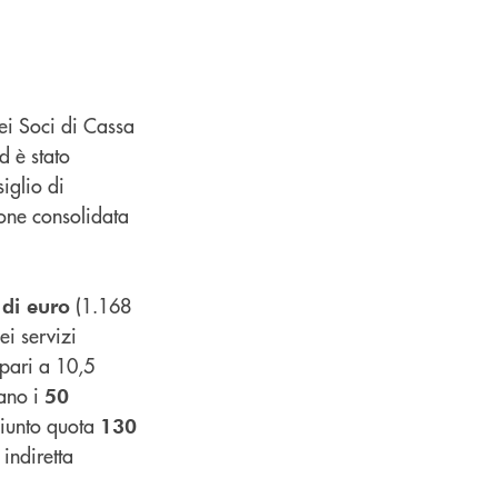
dei Soci di Cassa
d è stato
iglio di
one consolidata
(1.168
 di euro
ei servizi
 pari a 10,5
ano i
50
iunto quota
130
 indiretta