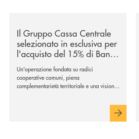
/news/il-gruppo-cassa-centrale-selezionato-in-esclus
/
Il Gruppo Cassa Centrale
selezionato in esclusiva per
l'acquisto del 15% di Banca
Cambiano 1884
Un'operazione fondata su radici
cooperative comuni, piena
complementarietà territoriale e una visione
industriale di lungo periodo, nel pieno
rispetto dell'autonomia di Banca
Cambiano. Nei prossimi giorni verrà
avviato il periodo di negoziazione
esclusiva per la finalizzazione
dell’operazione.