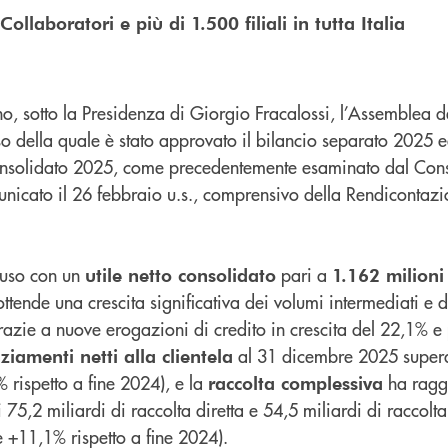
ollaboratori e più di 1.500 filiali in tutta Italia
no, sotto la Presidenza di Giorgio Fracalossi, l’Assemblea 
o della quale è stato approvato il bilancio separato 2025 e
consolidato 2025, come precedentemente esaminato dal Cons
icato il 26 febbraio u.s., comprensivo della Rendicontazi
hiuso con un
pari a
utile netto consolidato
1.162 milioni
ottende una crescita significativa dei volumi intermediati e d
 Grazie a nuove erogazioni di credito in crescita del 22,1% e
al 31 dicembre 2025 super
nziamenti netti alla clientela
 rispetto a fine 2024), e la
ha ragg
raccolta complessiva
i 75,2 miliardi di raccolta diretta e 54,5 miliardi di raccolta
e +11,1% rispetto a fine 2024).