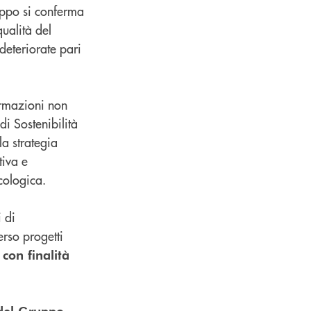
uppo si conferma
qualità del
deteriorate pari
formazioni non
di Sostenibilità
a strategia
tiva e
cologica.
i di
rso progetti
 con finalità
.
del Gruppo