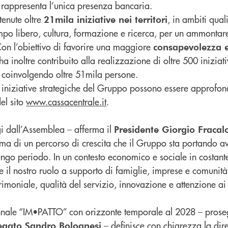
ti rappresenta l’unica presenza bancaria.
tenute oltre
, in ambiti qual
21mila iniziative nei territori
tempo libero, cultura, formazione e ricerca, per un ammontar
Con l’obiettivo di favorire una maggiore
consapevolezza 
ha inoltre contribuito alla realizzazione di oltre 500 iniziati
 coinvolgendo oltre 51mila persone.
 iniziative strategiche del Gruppo possono essere approfond
del sito
www.cassacentrale.it
.
ggi dall’Assemblea – afferma il
Presidente Giorgio Fracalo
ma di un percorso di crescita che il Gruppo sta portando a
lungo periodo. In un contesto economico e sociale in costant
 il nostro ruolo a supporto di famiglie, imprese e comunità 
imoniale, qualità del servizio, innovazione e attenzione ai t
iennale “IM•PATTO” con orizzonte temporale al 2028 – pros
– definisce con chiarezza la dir
egato Sandro Bolognesi