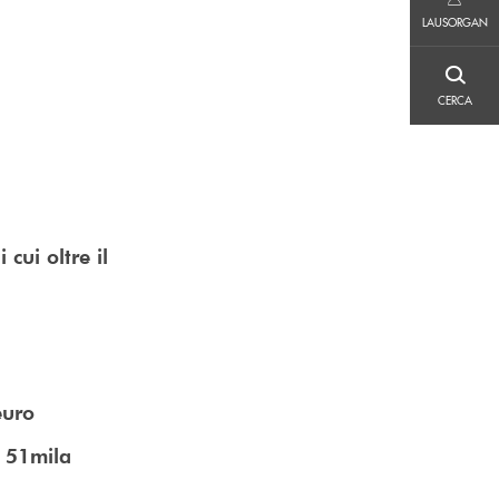
LAUSORGAN
LAUSORGAN
CERCA
CERCA
cui oltre il
euro
e 51mila