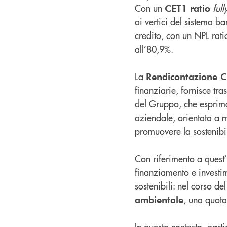
Con un
ful
CET1 ratio
ai vertici del sistema b
credito, con un NPL rati
all’80,9%.
La
Rendicontazione Co
finanziarie, fornisce tras
del Gruppo, che esprimo
aziendale, orientata a m
promuovere la sostenibil
Con riferimento a quest’
finanziamento e investi
sostenibili: nel corso de
, una quota
ambientale
In questo contesto, part