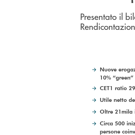
Presentato il b
Rendicontazion
Nuove erogazi
10% “green”
CET1 ratio 29
Utile netto d
Oltre 21mila i
Circa 500 ini
persone coinv