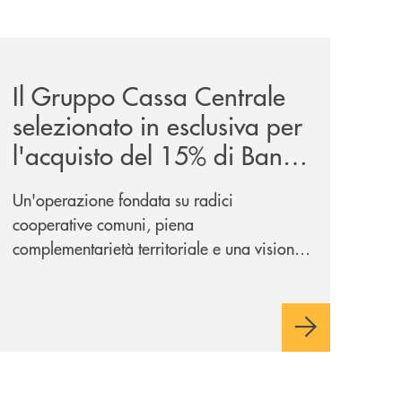
iva-per-lacquisto-del-15-di-banca-cambiano-1884/
news/il-gruppo-cassa-centrale-selezionato-in-esclusiva-p
Il Gruppo Cassa Centrale
selezionato in esclusiva per
l'acquisto del 15% di Banca
Cambiano 1884
Un'operazione fondata su radici
cooperative comuni, piena
complementarietà territoriale e una visione
industriale di lungo periodo, nel pieno
rispetto dell'autonomia di Banca
Cambiano. Nei prossimi giorni verrà
avviato il periodo di negoziazione
esclusiva per la finalizzazione
dell’operazione.