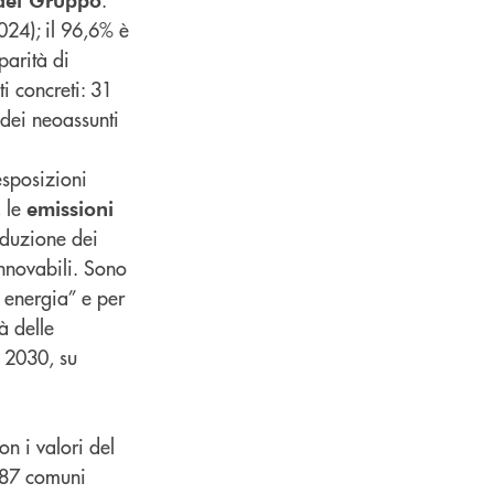
024); il 96,6% è
parità di
i concreti: 31
 dei neoassunti
esposizioni
, le
emissioni
iduzione dei
rinnovabili. Sono
i energia” e per
à delle
 2030, su
n i valori del
.087 comuni