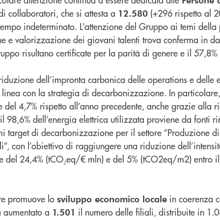
di collaboratori, che si attesta a
(+296 rispetto al 2
12.580
tempo indeterminato. L’attenzione del Gruppo ai temi della 
ne e valorizzazione dei giovani talenti trova conferma in dat
ppo risultano certificate per la parità di genere e il 57,8%
riduzione dell’impronta carbonica delle operations e delle 
 linea con la strategia di decarbonizzazione. In particolare
 del 4,7% rispetto all’anno precedente, anche grazie alla r
 il 98,6% dell’energia elettrica utilizzata proviene da fonti 
primi target di decarbonizzazione per il settore “Produzione d
i”, con l’obiettivo di raggiungere una riduzione dell’intensit
te del 24,4% (tCO₂eq/€ mln) e del 5% (tCO2eq/m2) entro il
pre promuove lo
in coerenza co
sviluppo economico locale
a aumentato a
il numero delle filiali, distribuite in 1
1.501