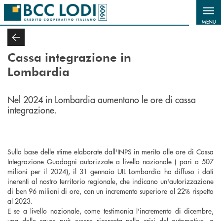
Salta al contenuto principale
MENU
Cassa integrazione in
Lombardia
Nel 2024 in Lombardia aumentano le ore di cassa
integrazione.
Sulla base delle stime elaborate dall'INPS in merito alle ore di Cassa
Integrazione Guadagni autorizzate a livello nazionale ( pari a 507
milioni per il 2024), il 31 gennaio UIL Lombardia ha diffuso i dati
inerenti al nostro territorio regionale, che indicano un'autorizzazione
di ben 96 milioni di ore, con un incremento superiore al 22% rispetto
al 2023.
E se a livello nazionale, come testimonia l'incremento di dicembre,
una delle cause può essere ricercata nella crisi del automotive, a