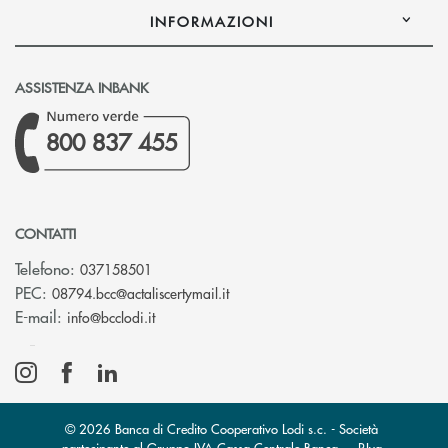
INFORMAZIONI
ASSISTENZA INBANK
800 837 455
CONTATTI
Telefono:
037158501
(si apre l’app di posta elettronic
PEC:
08794.bcc@actaliscertymail.it
(si apre l’app di posta elettronica)
E-mail:
info@bcclodi.it
© 2026 Banca di Credito Cooperativo Lodi s.c. - Società
partecipante al Gruppo IVA Cassa Centrale Banca - · P.Iva