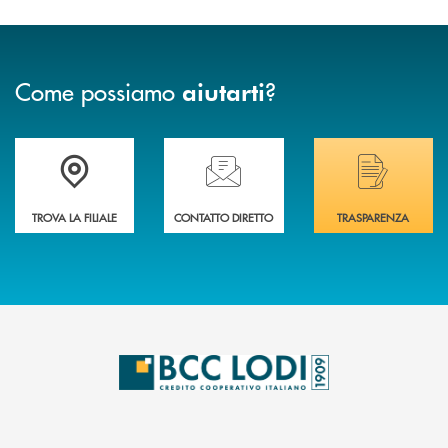
Come possiamo
?
aiutarti
Trova la filiale più vicina a Te
Hai bisogno di assistenza immediata? Contatta
Hai bisogno di alcuni
TROVA LA FILIALE
CONTATTO DIRETTO
TRASPARENZA