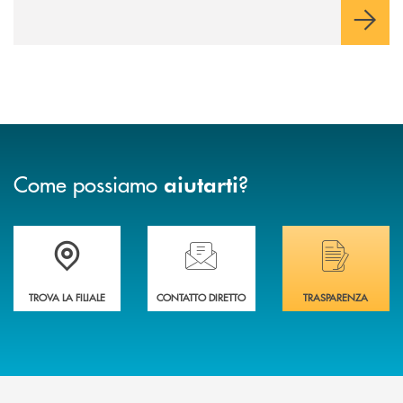
negoziazione esclusiva per la finalizzazione dell’operazione.
Come possiamo
?
aiutarti
Trova la filiale più vicina a Te
Hai bisogno di assistenza immediata? Contatta
Hai bisogno di alcuni
TROVA LA FILIALE
CONTATTO DIRETTO
TRASPARENZA