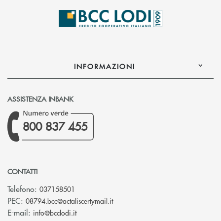
INFORMAZIONI
ASSISTENZA INBANK
800 837 455
CONTATTI
Telefono:
037158501
(si apre l’app di posta elettronic
PEC:
08794.bcc@actaliscertymail.it
(si apre l’app di posta elettronica)
E-mail:
info@bcclodi.it