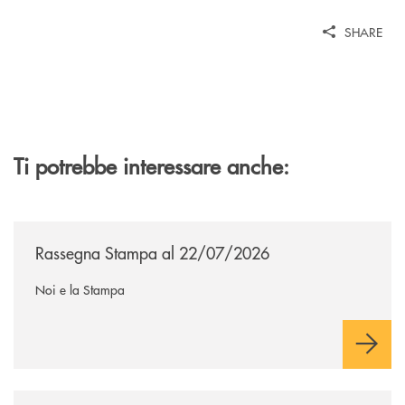
SHARE
Ti potrebbe interessare anche:
/news/rassegna-stampa/
Rassegna Stampa al 22/07/2026
Noi e la Stampa
/news/il-gruppo-cassa-centrale-selezionato-in-esclusiva-per-lacquisto