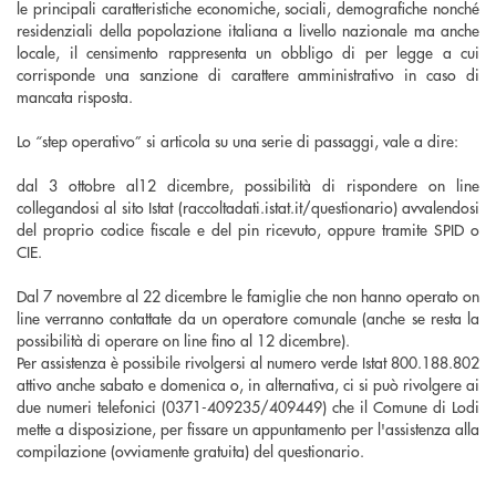
le principali caratteristiche economiche, sociali, demografiche nonché
residenziali della popolazione italiana a livello nazionale ma anche
locale, il censimento rappresenta un obbligo di per legge a cui
corrisponde una sanzione di carattere amministrativo in caso di
mancata risposta.
Lo “step operativo” si articola su una serie di passaggi, vale a dire:
dal 3 ottobre al12 dicembre, possibilità di rispondere on line
collegandosi al sito Istat (raccoltadati.istat.it/questionario) avvalendosi
del proprio codice fiscale e del pin ricevuto, oppure tramite SPID o
CIE.
Dal 7 novembre al 22 dicembre le famiglie che non hanno operato on
line verranno contattate da un operatore comunale (anche se resta la
possibilità di operare on line fino al 12 dicembre).
Per assistenza è possibile rivolgersi al numero verde Istat 800.188.802
attivo anche sabato e domenica o, in alternativa, ci si può rivolgere ai
due numeri telefonici (0371-409235/409449) che il Comune di Lodi
mette a disposizione, per fissare un appuntamento per l'assistenza alla
compilazione (ovviamente gratuita) del questionario.