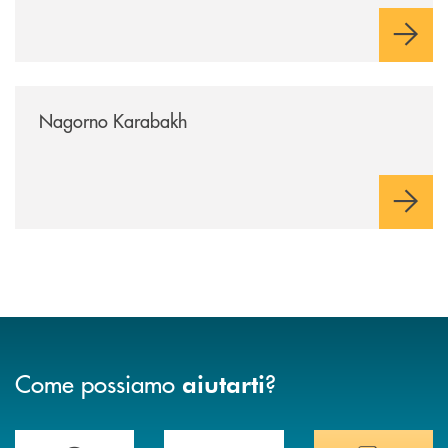
/news/nagorno-karabakh/
Nagorno Karabakh
Come possiamo
?
aiutarti
Trova la filiale più vicina a Te
Hai bisogno di assistenza immediata? Contatta
Hai bisogno di alcuni