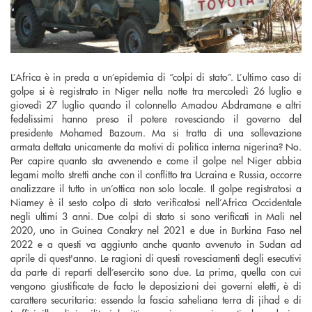
L’Africa è in preda a un’epidemia di “colpi di stato”. L’ultimo caso di
golpe si è registrato in Niger nella notte tra mercoledì 26 luglio e
giovedì 27 luglio quando il colonnello Amadou Abdramane e altri
fedelissimi hanno preso il potere rovesciando il governo del
presidente Mohamed Bazoum. Ma si tratta di una sollevazione
armata dettata unicamente da motivi di politica interna nigerina? No.
Per capire quanto sta avvenendo e come il golpe nel Niger abbia
legami molto stretti anche con il conflitto tra Ucraina e Russia, occorre
analizzare il tutto in un’ottica non solo locale. Il golpe registratosi a
Niamey è il sesto colpo di stato verificatosi nell’Africa Occidentale
negli ultimi 3 anni. Due colpi di stato si sono verificati in Mali nel
2020, uno in Guinea Conakry nel 2021 e due in Burkina Faso nel
2022 e a questi va aggiunto anche quanto avvenuto in Sudan ad
aprile di quest'anno. Le ragioni di questi rovesciamenti degli esecutivi
da parte di reparti dell’esercito sono due. La prima, quella con cui
vengono giustificate de facto le deposizioni dei governi eletti, è di
carattere securitaria: essendo la fascia saheliana terra di jihad e di