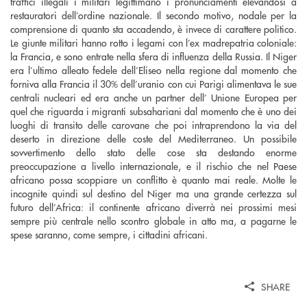
traffici illegali i militari legittimano i pronunciamenti elevandosi a
restauratori dell’ordine nazionale. Il secondo motivo, nodale per la
comprensione di quanto sta accadendo, è invece di carattere politico.
Le giunte militari hanno rotto i legami con l’ex madrepatria coloniale:
la Francia, e sono entrate nella sfera di influenza della Russia. Il Niger
era l’ultimo alleato fedele dell’Eliseo nella regione dal momento che
forniva alla Francia il 30% dell’uranio con cui Parigi alimentava le sue
centrali nucleari ed era anche un partner dell’ Unione Europea per
quel che riguarda i migranti subsahariani dal momento che è uno dei
luoghi di transito delle carovane che poi intraprendono la via del
deserto in direzione delle coste del Mediterraneo. Un possibile
sovvertimento dello stato delle cose sta destando enorme
preoccupazione a livello internazionale, e il rischio che nel Paese
africano possa scoppiare un conflitto è quanto mai reale. Molte le
incognite quindi sul destino del Niger ma una grande certezza sul
futuro dell’Africa: il continente africano diverrà nei prossimi mesi
sempre più centrale nello scontro globale in atto ma, a pagarne le
spese saranno, come sempre, i cittadini africani.
SHARE