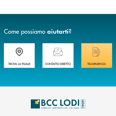
Come possiamo
?
aiutarti
Trova la filiale più vicina a Te
Hai bisogno di assistenza immediata? Contatta
Hai bisogno di alcuni
TROVA LA FILIALE
CONTATTO DIRETTO
TRASPARENZA