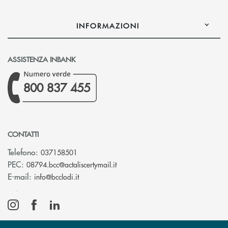
INFORMAZIONI
ASSISTENZA INBANK
800 837 455
CONTATTI
Telefono:
037158501
(si apre l’app di posta elettronic
PEC:
08794.bcc@actaliscertymail.it
(si apre l’app di posta elettronica)
E-mail:
info@bcclodi.it