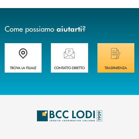
Come possiamo
?
aiutarti
Trova la filiale più vicina a Te
Hai bisogno di assistenza immediata? Contatta
Hai bisogno di alcuni
TROVA LA FILIALE
CONTATTO DIRETTO
TRASPARENZA