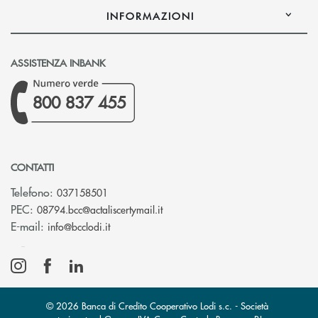
INFORMAZIONI
ASSISTENZA INBANK
800 837 455
CONTATTI
Telefono:
037158501
(si apre l’app di posta elettronic
PEC:
08794.bcc@actaliscertymail.it
(si apre l’app di posta elettronica)
E-mail:
info@bcclodi.it
© 2026 Banca di Credito Cooperativo Lodi s.c. - Società