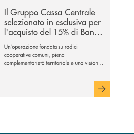
Il Gruppo Cassa Centrale
selezionato in esclusiva per
l'acquisto del 15% di Banca
Cambiano 1884
Un'operazione fondata su radici
cooperative comuni, piena
complementarietà territoriale e una visione
industriale di lungo periodo, nel pieno
rispetto dell'autonomia di Banca
Cambiano. Nei prossimi giorni verrà
avviato il periodo di negoziazione
esclusiva per la finalizzazione
dell’operazione.