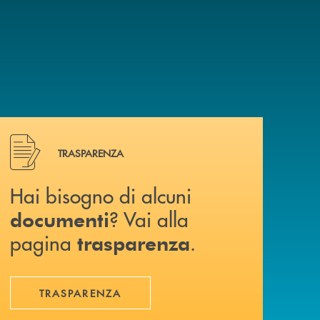
Hai bisogno di alcuni documenti ? Vai alla pagina traspa
TRASPARENZA
Hai bisogno di alcuni
? Vai alla
documenti
pagina
.
trasparenza
TRASPARENZA