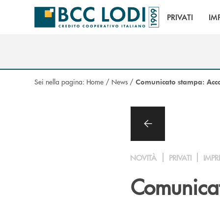
Salta al contenuto principale
PRIVATI
IM
Sei nella pagina:
Home
/
News
/
Comunicato stampa: Acc
NOVITÀ
PRIVATI
IMPR
Comunica