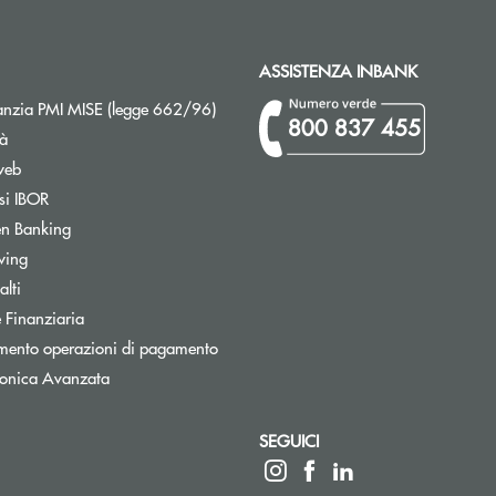
ASSISTENZA INBANK
Apre una nuova finestra
nzia PMI MISE (legge 662/96)
800 837 455
tà
web
Apre una nuova finestra
si IBOR
Apre una nuova finestra
n Banking
Apre una nuova finestra
wing
Apre una nuova finestra
lti
Apre una nuova finestra
 Finanziaria
Apre una nuova finestra
mento operazioni di pagamento
tronica Avanzata
SEGUICI