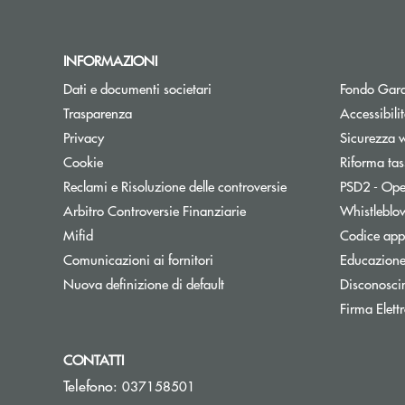
INFORMAZIONI
Dati e documenti societari
Fondo Gara
Trasparenza
Accessibili
Privacy
Sicurezza 
Cookie
Riforma tas
Reclami e Risoluzione delle controversie
PSD2 - Ope
Apre una nuova finestra
Arbitro Controversie Finanziarie
Whistleblo
Mifid
Codice appa
Apre una nuova finestra
Comunicazioni ai fornitori
Educazione
Nuova definizione di default
Disconosci
Firma Elet
CONTATTI
Telefono:
037158501