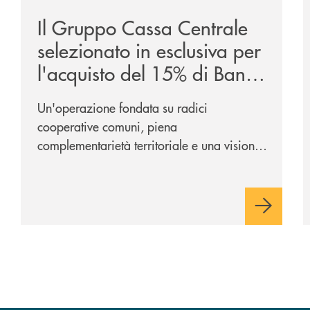
Il Gruppo Cassa Centrale
selezionato in esclusiva per
l'acquisto del 15% di Banca
Cambiano 1884
Un'operazione fondata su radici
cooperative comuni, piena
complementarietà territoriale e una visione
industriale di lungo periodo, nel pieno
rispetto dell'autonomia di Banca
Cambiano. Nei prossimi giorni verrà
avviato il periodo di negoziazione
esclusiva per la finalizzazione
dell’operazione.