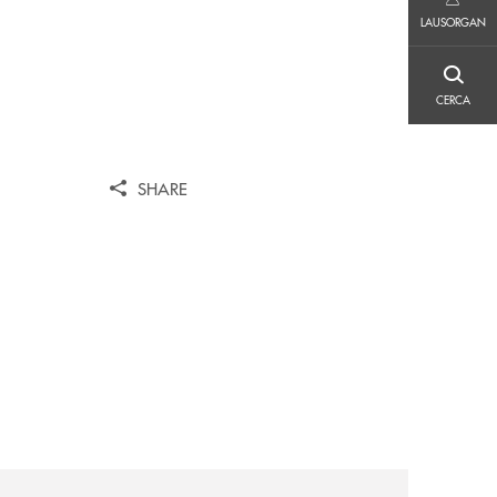
LAUSORGAN
LAUSORGAN
CERCA
CERCA
SHARE
iva-per-lacquisto-del-15-di-banca-cambiano-1884/
news/il-gruppo-cassa-centrale-selezionato-in-esclusiva-p