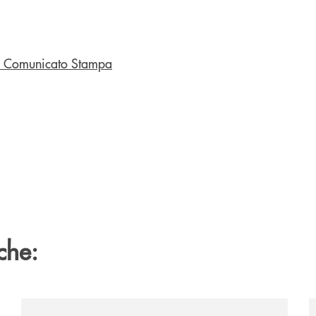
 il Comunicato Stampa
che:
/news/il-gruppo-cassa-centrale-selezionato-in-esclus
/