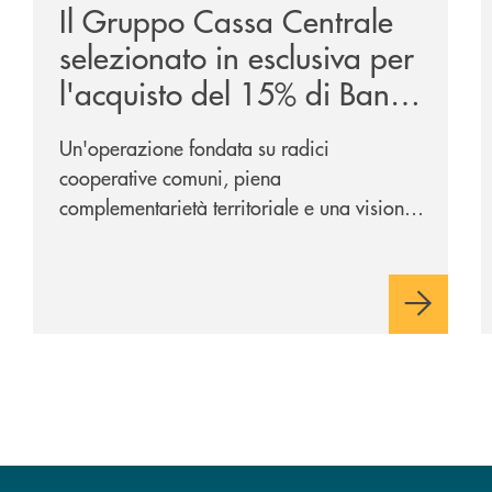
Il Gruppo Cassa Centrale
selezionato in esclusiva per
l'acquisto del 15% di Banca
Cambiano 1884
Un'operazione fondata su radici
cooperative comuni, piena
complementarietà territoriale e una visione
industriale di lungo periodo, nel pieno
rispetto dell'autonomia di Banca
Cambiano. Nei prossimi giorni verrà
avviato il periodo di negoziazione
esclusiva per la finalizzazione
dell’operazione.