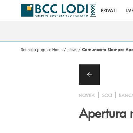
Salta al contenuto principale
PRIVATI
IM
Sei nella pagina:
Home
/
News
/
Comunicato Stampa: Aper
NOVITÀ
SOCI
BANC
Apertura n