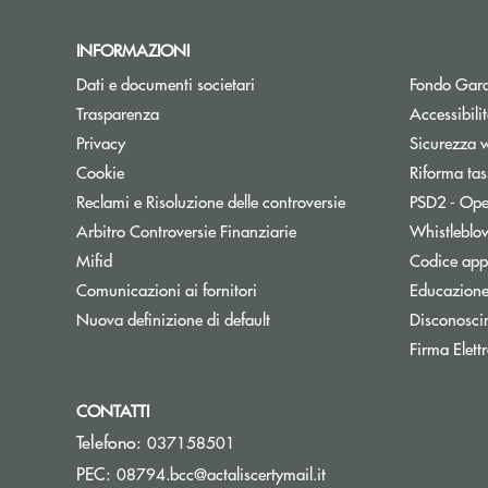
INFORMAZIONI
Dati e documenti societari
Fondo Gara
Trasparenza
Accessibili
Privacy
Sicurezza 
Cookie
Riforma tas
Reclami e Risoluzione delle controversie
PSD2 - Ope
Apre una nuova finestra
Arbitro Controversie Finanziarie
Whistleblo
Mifid
Codice appa
Apre una nuova finestra
Comunicazioni ai fornitori
Educazione
Nuova definizione di default
Disconosci
Firma Elet
CONTATTI
Telefono:
037158501
(si apre l’app di posta
PEC:
08794.bcc@actaliscertymail.it