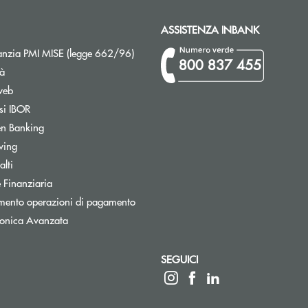
ASSISTENZA INBANK
Apre una nuova finestra
nzia PMI MISE (legge 662/96)
800 837 455
tà
web
Apre una nuova finestra
si IBOR
Apre una nuova finestra
n Banking
Apre una nuova finestra
wing
Apre una nuova finestra
lti
Apre una nuova finestra
 Finanziaria
Apre una nuova finestra
mento operazioni di pagamento
tronica Avanzata
SEGUICI
 elettronica)