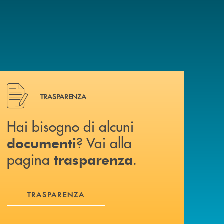
Hai bisogno di alcuni documenti ? Vai alla pagina traspa
TRASPARENZA
Hai bisogno di alcuni
? Vai alla
documenti
pagina
.
trasparenza
TRASPARENZA