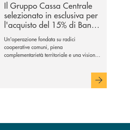
Il Gruppo Cassa Centrale
selezionato in esclusiva per
l'acquisto del 15% di Banca
Cambiano 1884
Un'operazione fondata su radici
cooperative comuni, piena
complementarietà territoriale e una visione
industriale di lungo periodo, nel pieno
rispetto dell'autonomia di Banca
Cambiano. Nei prossimi giorni verrà
avviato il periodo di negoziazione
esclusiva per la finalizzazione
dell’operazione.