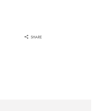
SHARE
iva-per-lacquisto-del-15-di-banca-cambiano-1884/
news/il-gruppo-cassa-centrale-selezionato-in-esclusiva-p