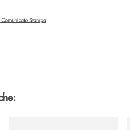
 il Comunicato Stampa
che:
/news/il-gruppo-cassa-centrale-selezionato-in-esclus
/