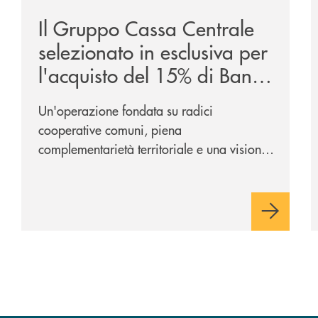
Il Gruppo Cassa Centrale
selezionato in esclusiva per
l'acquisto del 15% di Banca
Cambiano 1884
Un'operazione fondata su radici
cooperative comuni, piena
complementarietà territoriale e una visione
industriale di lungo periodo, nel pieno
rispetto dell'autonomia di Banca
Cambiano. Nei prossimi giorni verrà
avviato il periodo di negoziazione
esclusiva per la finalizzazione
dell’operazione.