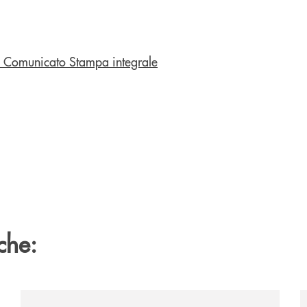
il Comunicato Stampa integrale
che:
/news/il-gruppo-cassa-centrale-selezionato-in-esclus
/