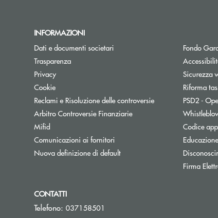
INFORMAZIONI
Dati e documenti societari
Fondo Gara
Trasparenza
Accessibili
Privacy
Sicurezza 
Cookie
Riforma tas
Reclami e Risoluzione delle controversie
PSD2 - Ope
Apre una nuova finestra
Arbitro Controversie Finanziarie
Whistleblo
Mifid
Codice appa
Apre una nuova finestra
Comunicazioni ai fornitori
Educazione
Nuova definizione di default
Disconosci
Firma Elet
CONTATTI
Telefono:
037158501