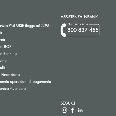
ASSISTENZA INBANK
Apre una nuova finestra
nzia PMI MISE (legge 662/96)
800 837 455
tà
web
Apre una nuova finestra
si IBOR
Apre una nuova finestra
n Banking
Apre una nuova finestra
wing
Apre una nuova finestra
lti
Apre una nuova finestra
 Finanziaria
Apre una nuova finestra
mento operazioni di pagamento
tronica Avanzata
SEGUICI