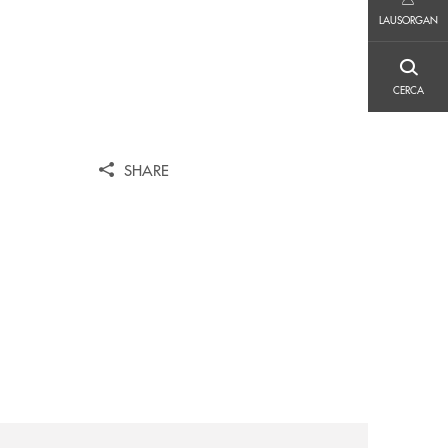
LAUSORGAN
LAUSORGAN
CERCA
CERCA
SHARE
iva-per-lacquisto-del-15-di-banca-cambiano-1884/
news/il-gruppo-cassa-centrale-selezionato-in-esclusiva-p