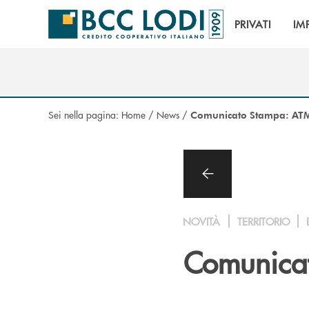
Salta al contenuto principale
PRIVATI
IM
Sei nella pagina:
Home
/
News
/
Comunicato Stampa: ATM
NOVITÀ
TERRITORIO
Comunicat