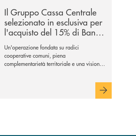
Il Gruppo Cassa Centrale
selezionato in esclusiva per
l'acquisto del 15% di Banca
Cambiano 1884
Un'operazione fondata su radici
cooperative comuni, piena
complementarietà territoriale e una visione
industriale di lungo periodo, nel pieno
rispetto dell'autonomia di Banca
Cambiano. Nei prossimi giorni verrà
avviato il periodo di negoziazione
esclusiva per la finalizzazione
dell’operazione.