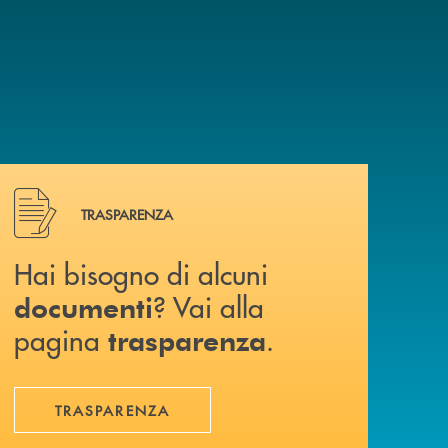
Hai bisogno di alcuni documenti ? Vai alla pagina traspa
TRASPARENZA
Hai bisogno di alcuni
? Vai alla
documenti
pagina
.
trasparenza
TRASPARENZA