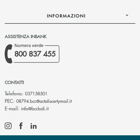
INFORMAZIONI
ASSISTENZA INBANK
800 837 455
CONTATTI
Telefono:
037158501
(si apre l’app di posta elettronic
PEC:
08794.bcc@actaliscertymail.it
(si apre l’app di posta elettronica)
E-mail:
info@bcclodi.it