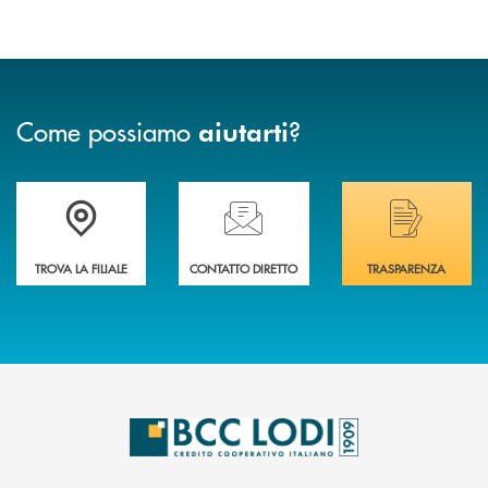
Come possiamo
?
aiutarti
Trova la filiale più vicina a Te
Hai bisogno di assistenza immediata? Contatta
Hai bisogno di alcuni
TROVA LA FILIALE
CONTATTO DIRETTO
TRASPARENZA