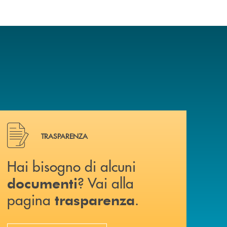
Hai bisogno di alcuni documenti ? Vai alla pagina traspa
TRASPARENZA
Hai bisogno di alcuni
? Vai alla
documenti
pagina
.
trasparenza