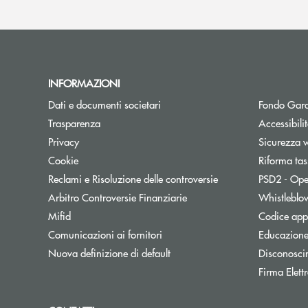
INFORMAZIONI
Dati e documenti societari
Fondo Gara
Trasparenza
Accessibili
Privacy
Sicurezza 
Cookie
Riforma tas
Reclami e Risoluzione delle controversie
PSD2 - Ope
Apre una nuova finestra
Arbitro Controversie Finanziarie
Whistleblo
Mifid
Codice appa
Apre una nuova finestra
Comunicazioni ai fornitori
Educazione
Nuova definizione di default
Disconosci
Firma Elet