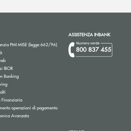
ASSISTENZA INBANK
Apre una nuova finestra
nzia PMI MISE (legge 662/96)
800 837 455
tà
web
Apre una nuova finestra
si IBOR
Apre una nuova finestra
n Banking
Apre una nuova finestra
wing
Apre una nuova finestra
lti
Apre una nuova finestra
 Finanziaria
Apre una nuova finestra
mento operazioni di pagamento
tronica Avanzata