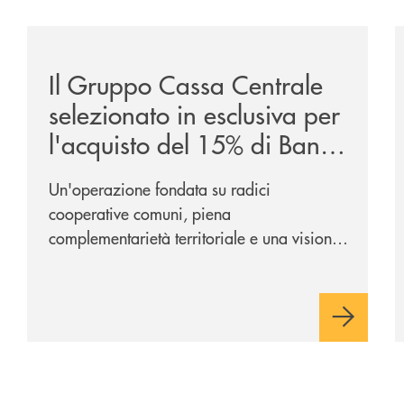
/news/il-gruppo-cassa-centrale-selezionato-in-esclus
/
Il Gruppo Cassa Centrale
selezionato in esclusiva per
l'acquisto del 15% di Banca
Cambiano 1884
Un'operazione fondata su radici
cooperative comuni, piena
complementarietà territoriale e una visione
industriale di lungo periodo, nel pieno
rispetto dell'autonomia di Banca
Cambiano. Nei prossimi giorni verrà
avviato il periodo di negoziazione
esclusiva per la finalizzazione
dell’operazione.