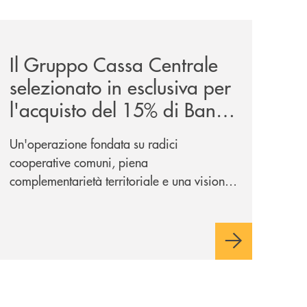
iva-per-lacquisto-del-15-di-banca-cambiano-1884/
news/il-gruppo-cassa-centrale-selezionato-in-esclusiva-p
Il Gruppo Cassa Centrale
selezionato in esclusiva per
l'acquisto del 15% di Banca
Cambiano 1884
Un'operazione fondata su radici
cooperative comuni, piena
complementarietà territoriale e una visione
industriale di lungo periodo, nel pieno
rispetto dell'autonomia di Banca
Cambiano. Nei prossimi giorni verrà
avviato il periodo di negoziazione
esclusiva per la finalizzazione
dell’operazione.