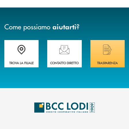
Come possiamo
?
aiutarti
Trova la filiale più vicina a Te
Hai bisogno di assistenza immediata? Contatta
Hai bisogno di alcuni
TROVA LA FILIALE
CONTATTO DIRETTO
TRASPARENZA