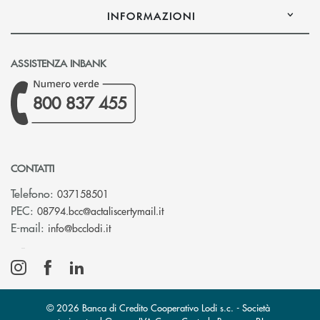
INFORMAZIONI
ASSISTENZA INBANK
800 837 455
CONTATTI
Telefono:
037158501
(si apre l’app di posta elettronic
PEC:
08794.bcc@actaliscertymail.it
(si apre l’app di posta elettronica)
E-mail:
info@bcclodi.it
© 2026 Banca di Credito Cooperativo Lodi s.c. - Società