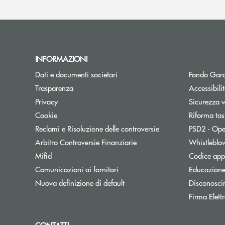
INFORMAZIONI
Dati e documenti societari
Fondo Gara
Trasparenza
Accessibili
Privacy
Sicurezza 
Cookie
Riforma tas
Reclami e Risoluzione delle controversie
PSD2 - Ope
Apre una nuova finestra
Arbitro Controversie Finanziarie
Whistleblo
Mifid
Codice appa
Apre una nuova finestra
Comunicazioni ai fornitori
Educazione
Nuova definizione di default
Disconosci
Firma Elet
CONTATTI