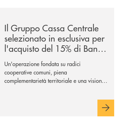
iva-per-lacquisto-del-15-di-banca-cambiano-1884/
news/il-gruppo-cassa-centrale-selezionato-in-esclusiva-p
Il Gruppo Cassa Centrale
selezionato in esclusiva per
l'acquisto del 15% di Banca
Cambiano 1884
Un'operazione fondata su radici
cooperative comuni, piena
complementarietà territoriale e una visione
industriale di lungo periodo, nel pieno
rispetto dell'autonomia di Banca
Cambiano. Nei prossimi giorni verrà
avviato il periodo di negoziazione
esclusiva per la finalizzazione
dell’operazione.