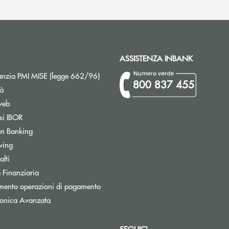
ASSISTENZA INBANK
Apre una nuova finestra
nzia PMI MISE (legge 662/96)
800 837 455
tà
web
Apre una nuova finestra
si IBOR
Apre una nuova finestra
n Banking
Apre una nuova finestra
wing
Apre una nuova finestra
lti
Apre una nuova finestra
 Finanziaria
Apre una nuova finestra
mento operazioni di pagamento
tronica Avanzata
SEGUICI