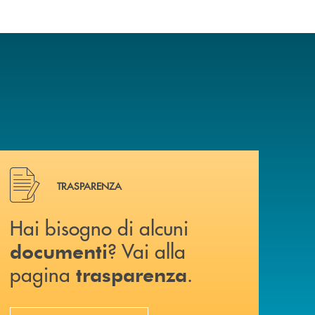
Hai bisogno di alcuni documenti ? Vai alla pagina traspa
TRASPARENZA
Hai bisogno di alcuni
? Vai alla
documenti
pagina
.
trasparenza