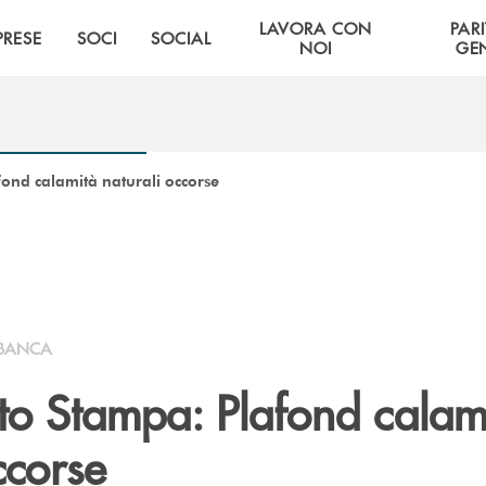
LAVORA CON
PARI
PRESE
SOCI
SOCIAL
NOI
GE
ond calamità naturali occorse
BANCA
o Stampa: Plafond calam
ccorse