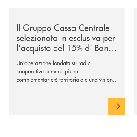
/news/il-gruppo-cassa-centrale-selezionato-in-esclus
/
Il Gruppo Cassa Centrale
selezionato in esclusiva per
l'acquisto del 15% di Banca
Cambiano 1884
Un'operazione fondata su radici
cooperative comuni, piena
complementarietà territoriale e una visione
industriale di lungo periodo, nel pieno
rispetto dell'autonomia di Banca
Cambiano. Nei prossimi giorni verrà
avviato il periodo di negoziazione
esclusiva per la finalizzazione
dell’operazione.