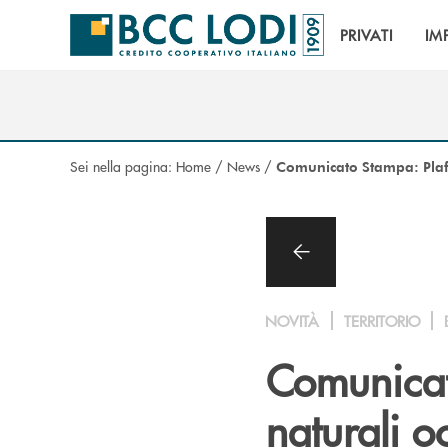
Salta al contenuto principale
PRIVATI
IM
Sei nella pagina:
Home
/
News
/
Comunicato Stampa: Plaf
NOVITÀ
TERRITORIO
Comunicat
naturali o