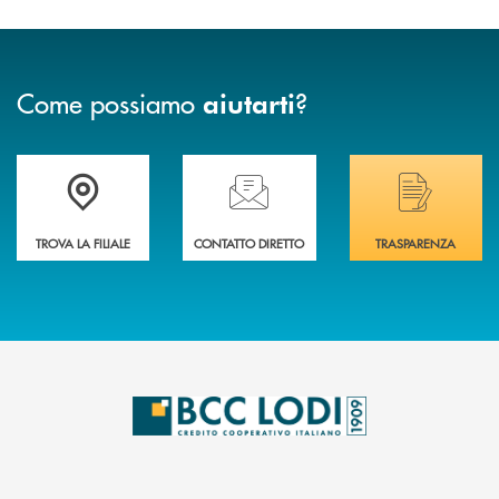
Come possiamo
?
aiutarti
Trova la filiale più vicina a Te
Hai bisogno di assistenza immediata? Contatta
Hai bisogno di alcuni
TROVA LA FILIALE
CONTATTO DIRETTO
TRASPARENZA