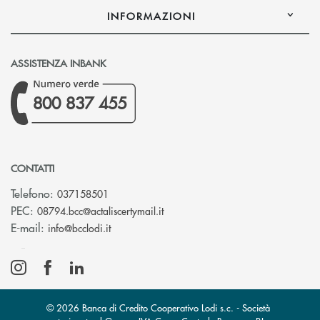
INFORMAZIONI
ASSISTENZA INBANK
800 837 455
CONTATTI
Telefono:
037158501
(si apre l’app di posta elettronic
PEC:
08794.bcc@actaliscertymail.it
(si apre l’app di posta elettronica)
E-mail:
info@bcclodi.it
© 2026 Banca di Credito Cooperativo Lodi s.c. - Società