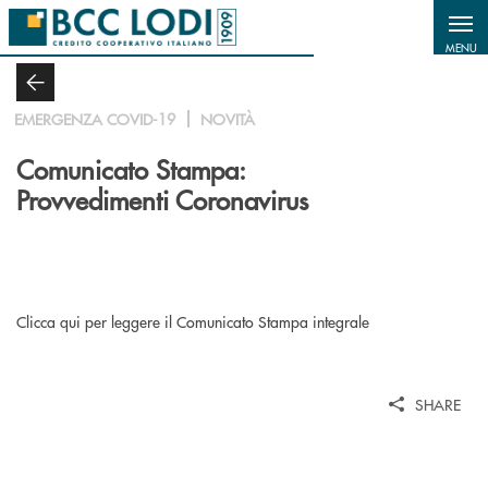
Salta al contenuto principale
MENU
EMERGENZA COVID-19
NOVITÀ
Comunicato Stampa:
Provvedimenti Coronavirus
Clicca qui per leggere il Comunicato Stampa integrale
SHARE