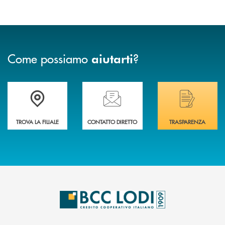
Come possiamo
?
aiutarti
Trova la filiale più vicina a Te
Hai bisogno di assistenza immediata? Contatta
Hai bisogno di alcuni
TROVA LA FILIALE
CONTATTO DIRETTO
TRASPARENZA