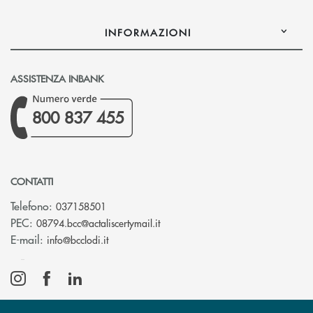
INFORMAZIONI
ASSISTENZA INBANK
800 837 455
CONTATTI
Telefono:
037158501
(si apre l’app di posta elettronic
PEC:
08794.bcc@actaliscertymail.it
(si apre l’app di posta elettronica)
E-mail:
info@bcclodi.it