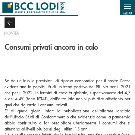
Salta al contenuto principale
MENU
NOVITÀ
Consumi privati ancora in calo
Se da un lato le previsioni di ripresa economica per il nostro Paese
evidenziano la possibilità di un trend positivo del PIL, sia per il 2021
che per il 2022, in termini di crescita globale, rispettivamente del 4,7
e del 4,4% (fonte ISTAT), dall'altro lato non si può dire altrettanto per
quel che riguarda i consumi privati.
E' di questi giorni infatti la pubblicazione dell'allarme lanciato
dall'Ufficio Studi di Confcommercio che evidenzia come la pandemia
abbia contribuito a far precipitare ulteriormente i consumi che si
attestano ai livelli più bassi degli ultimi 15 anni.
Dallo studio emerge infatti che la famiglia italiana tipo spende più del