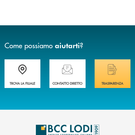
Come possiamo
?
aiutarti
Trova la filiale più vicina a Te
Hai bisogno di assistenza immediata? Contatta
Hai bisogno di alcuni
TROVA LA FILIALE
CONTATTO DIRETTO
TRASPARENZA