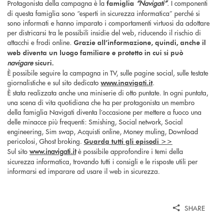
Protagonista della campagna è la
“Navigati”
. I componenti
famiglia
di questa famiglia sono “esperti in sicurezza informatica” perché si
sono informati e hanno imparato i comportamenti virtuosi da adottare
per districarsi tra le possibili insidie del web, riducendo il rischio di
attacchi e frodi online.
Grazie all’informazione, quindi, anche il
web diventa un luogo familiare e protetto in cui si può
navigare
sicuri.
È possibile seguire la campagna in TV, sulle pagine social, sulle testate
giornalistiche e sul sito dedicato
.
www.inavigati.it
È stata realizzata anche una miniserie di otto puntate. In ogni puntata,
una scena di vita quotidiana che ha per protagonista un membro
della famiglia Navigati diventa l’occasione per mettere a fuoco una
delle minacce più frequenti: Smishing, Social network, Social
engineering, Sim swap, Acquisti online, Money muling, Download
pericolosi, Ghost broking.
Guarda tutti gli episodi >>
Sul sito
www.inavigati.it
è possibile approfondire i temi della
sicurezza informatica, trovando tutti i consigli e le risposte utili per
informarsi ed imparare ad usare il web in sicurezza.
SHARE