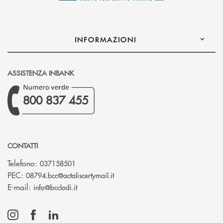
INFORMAZIONI
ASSISTENZA INBANK
800 837 455
CONTATTI
Telefono:
037158501
(si apre l’app di posta elettronic
PEC:
08794.bcc@actaliscertymail.it
(si apre l’app di posta elettronica)
E-mail:
info@bcclodi.it