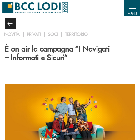
Salta al contenuto principale
MENU
NOVITÀ
PRIVATI
SOCI
TERRITORIO
È on air la campagna “I Navigati
– Informati e Sicuri”