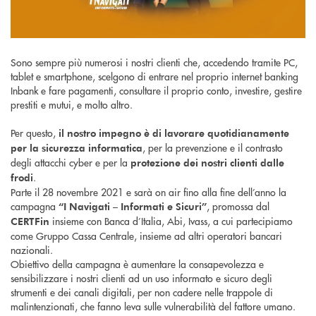
Sono sempre più numerosi i nostri clienti che, accedendo tramite PC,
tablet e smartphone, scelgono di entrare nel proprio internet banking
Inbank e fare pagamenti, consultare il proprio conto, investire, gestire
prestiti e mutui, e molto altro.
Per questo,
il nostro impegno è di lavorare quotidianamente
, per la prevenzione e il contrasto
per la sicurezza informatica
degli attacchi cyber e per la
protezione dei nostri clienti dalle
.
frodi
Parte il 28 novembre 2021 e sarà on air fino alla fine dell’anno la
campagna
, promossa dal
“I Navigati – Informati e Sicuri”
insieme con Banca d’Italia, Abi, Ivass, a cui partecipiamo
CERTFin
come Gruppo Cassa Centrale, insieme ad altri operatori bancari
nazionali.
Obiettivo della campagna è aumentare la consapevolezza e
sensibilizzare i nostri clienti ad un uso informato e sicuro degli
strumenti e dei canali digitali, per non cadere nelle trappole di
malintenzionati, che fanno leva sulle vulnerabilità del fattore umano.